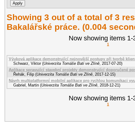
Showing 3 out of a total of 3 res
Bakalářské práce. (0.004 secon
Now showing items 1-3
1
Výuková aplikace demonstrující nejnovější postupy při tvorbě klient
Schwarz, Viktor
(
Univerzita Tomáše Bati ve Zlíně
,
2017-07-20
)
Aplikace spravující stavební projekty demonstrující doporučené post
Řehák, Filip
(
Univerzita Tomáše Bati ve Zlíně
,
2017-12-15
)
Návrh multiplatformní mobilní aplikace pro rychlou komunikaci vyu
Gabriel, Martin
(
Univerzita Tomáše Bati ve Zlíně
,
2018-12-21
)
Now showing items 1-3
1