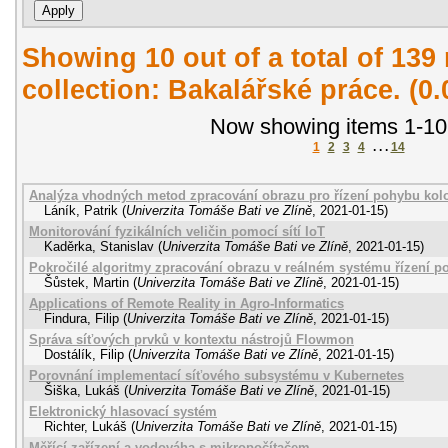
Showing 10 out of a total of 139 
collection: Bakalářské práce. (0
Now showing items 1-10
1
2
3
4
. . .
14
Analýza vhodných metod zpracování obrazu pro řízení pohybu kol
Láník, Patrik
(
Univerzita Tomáše Bati ve Zlíně
,
2021-01-15
)
Monitorování fyzikálních veličin pomocí sítí IoT
Kaděrka, Stanislav
(
Univerzita Tomáše Bati ve Zlíně
,
2021-01-15
)
Pokročilé algoritmy zpracování obrazu v reálném systému řízení 
Šůstek, Martin
(
Univerzita Tomáše Bati ve Zlíně
,
2021-01-15
)
Applications of Remote Reality in Agro-Informatics
Findura, Filip
(
Univerzita Tomáše Bati ve Zlíně
,
2021-01-15
)
Správa síťových prvků v kontextu nástrojů Flowmon
Dostálík, Filip
(
Univerzita Tomáše Bati ve Zlíně
,
2021-01-15
)
Porovnání implementací síťového subsystému v Kubernetes
Šiška, Lukáš
(
Univerzita Tomáše Bati ve Zlíně
,
2021-01-15
)
Elektronický hlasovací systém
Richter, Lukáš
(
Univerzita Tomáše Bati ve Zlíně
,
2021-01-15
)
Měřící zařízení a vodováha s mikropočítačem