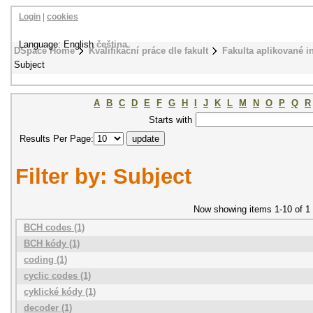
Login
|
cookies
Language: English
čeština
DSpace Home
Kvalifikační práce dle fakult
Fakulta aplikované i
Subject
A
B
C
D
E
F
G
H
I
J
K
L
M
N
O
P
Q
R
Starts with
Results Per Page:
Filter by: Subject
Now showing items 1-10 of 1
BCH codes (1)
BCH kódy (1)
coding (1)
cyclic codes (1)
cyklické kódy (1)
decoder (1)