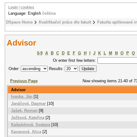
Login
|
cookies
Language: English
čeština
DSpace Home
Kvalifikační práce dle fakult
Fakulta aplikované i
Advisor
0-9
A
B
C
D
E
F
G
H
I
J
K
L
M
N
O
P
Q
Or enter first few letters:
Order:
Results:
Previous Page
Now showing items 21-40 of 7
Advisor
Ivanka, Ján
[1]
Janáčová, Dagmar
[10]
Jašek, Roman
[9]
Ježková, Kateřina
[2]
Kašpárková, Svatava
[10]
Kavanová, Alica
[2]