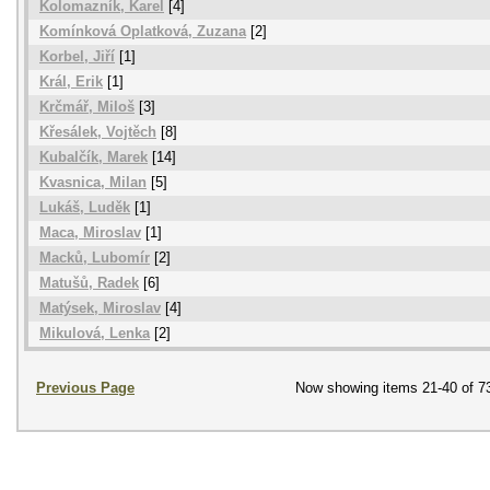
Kolomazník, Karel
[4]
Komínková Oplatková, Zuzana
[2]
Korbel, Jiří
[1]
Král, Erik
[1]
Krčmář, Miloš
[3]
Křesálek, Vojtěch
[8]
Kubalčík, Marek
[14]
Kvasnica, Milan
[5]
Lukáš, Luděk
[1]
Maca, Miroslav
[1]
Macků, Lubomír
[2]
Matušů, Radek
[6]
Matýsek, Miroslav
[4]
Mikulová, Lenka
[2]
Previous Page
Now showing items 21-40 of 7