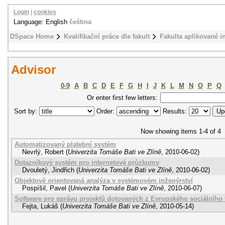
Login
|
cookies
Language: English
čeština
DSpace Home
Kvalifikační práce dle fakult
Fakulta aplikované i
Advisor
0-9
A
B
C
D
E
F
G
H
I
J
K
L
M
N
O
P
Q
Or enter first few letters:
Sort by:
Order:
Results:
Now showing items 1-4 of 4
Automatizovaný platební systém
Nevrlý, Robert
(
Univerzita Tomáše Bati ve Zlíně
,
2010-06-02
)
Dotazníkový systém pro internetové průzkumy
Dvouletý, Jindřich
(
Univerzita Tomáše Bati ve Zlíně
,
2010-06-02
)
Objektově orientovaná analýza v systémovém inženýrství
Pospíšil, Pavel
(
Univerzita Tomáše Bati ve Zlíně
,
2010-06-07
)
Software pro správu projektů dotovaných z Evropského sociálního
Fejta, Lukáš
(
Univerzita Tomáše Bati ve Zlíně
,
2010-05-14
)