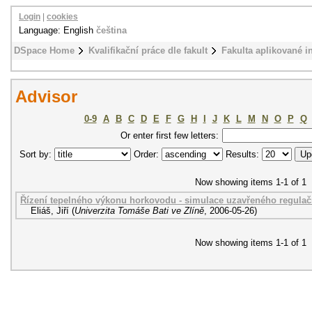
Login
|
cookies
Language: English
čeština
DSpace Home
Kvalifikační práce dle fakult
Fakulta aplikované i
Advisor
0-9
A
B
C
D
E
F
G
H
I
J
K
L
M
N
O
P
Q
Or enter first few letters:
Sort by:
Order:
Results:
Now showing items 1-1 of 1
Řízení tepelného výkonu horkovodu - simulace uzavřeného regula
Eliáš, Jiří
(
Univerzita Tomáše Bati ve Zlíně
,
2006-05-26
)
Now showing items 1-1 of 1