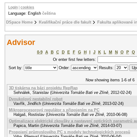
Login
|
cookies
Language: English
čeština
DSpace Home
Kvalifikační práce dle fakult
Fakulta aplikované i
Advisor
0-9
A
B
C
D
E
F
G
H
I
J
K
L
M
N
O
P
Q
Or enter first few letters:
Sort by:
Order:
Results:
Now showing items 1-6 of 6
3D tiskárna na bázi projektu RepRap
Sehnálek, Stanislav
(
Univerzita Tomáše Bati ve Zlíně
,
2012-02-24
)
Dvoukolový nestabilní robot
Vavřík, Jindřich
(
Univerzita Tomáše Bati ve Zlíně
,
2013-02-24
)
Mikroprocesorový regulátor s připojením na PC
Halgaš, Rostislav
(
Univerzita Tomáše Bati ve Zlíně
,
2010-06-08
)
Optimalizace elektrické zkoušky a nastavení optických parametrů 
Papica, Martin
(
Univerzita Tomáše Bati ve Zlíně
,
2014-03-07
)
Propojení průmyslového PC s modely technologických procesů
Vrba, Přemysl
(
Univerzita Tomáše Bati ve Zlíně
,
2010-06-04
)