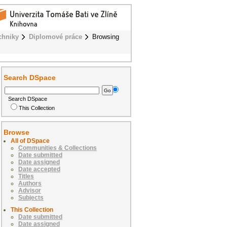
chniky
Diplomové práce
Browsing
Search DSpace
Search DSpace
This Collection
Browse
All of DSpace
Communities & Collections
Date submitted
Date assigned
Date accepted
Titles
Authors
Advisor
Subjects
This Collection
Date submitted
Date assigned