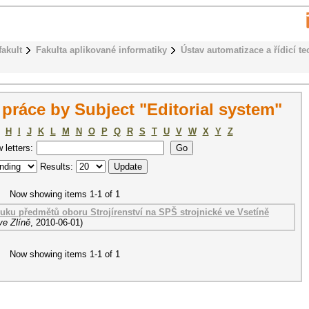
fakult
Fakulta aplikované informatiky
Ústav automatizace a řídicí te
ráce by Subject "Editorial system"
H
I
J
K
L
M
N
O
P
Q
R
S
T
U
V
W
X
Y
Z
w letters:
Results:
Now showing items 1-1 of 1
uku předmětů oboru Strojírenství na SPŠ strojnické ve Vsetíně
ve Zlíně
,
2010-06-01
)
Now showing items 1-1 of 1