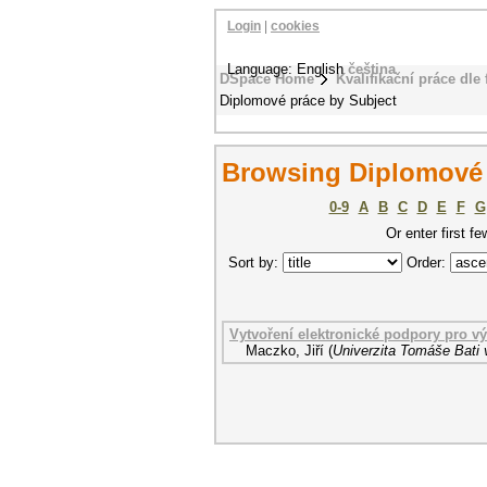
Login
|
cookies
Language: English
čeština
DSpace Home
Kvalifikační práce dle 
Diplomové práce by Subject
Browsing Diplomové p
0-9
A
B
C
D
E
F
G
Or enter first fe
Sort by:
Order:
Vytvoření elektronické podpory pro vý
Maczko, Jiří
(
Univerzita Tomáše Bati 