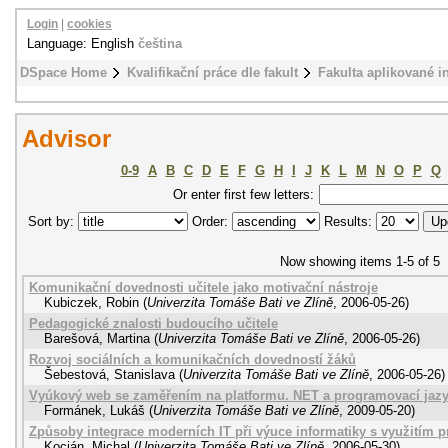
Login
|
cookies
Language: English
čeština
DSpace Home
Kvalifikační práce dle fakult
Fakulta aplikované i
Advisor
0-9
A
B
C
D
E
F
G
H
I
J
K
L
M
N
O
P
Q
Or enter first few letters:
Sort by:
Order:
Results:
Now showing items 1-5 of 5
Komunikační dovednosti učitele jako motivační nástroje
Kubiczek, Robin
(
Univerzita Tomáše Bati ve Zlíně
,
2006-05-26
)
Pedagogické znalosti budoucího učitele
Barešová, Martina
(
Univerzita Tomáše Bati ve Zlíně
,
2006-05-26
)
Rozvoj sociálních a komunikačních dovedností žáků
Šebestová, Stanislava
(
Univerzita Tomáše Bati ve Zlíně
,
2006-05-26
)
Vyúkový web se zaměřením na platformu. NET a programovací jaz
Formánek, Lukáš
(
Univerzita Tomáše Bati ve Zlíně
,
2009-05-20
)
Způsoby integrace moderních IT při výuce informatiky s využitím p
Kocián, Michal
(
Univerzita Tomáše Bati ve Zlíně
,
2006-05-30
)