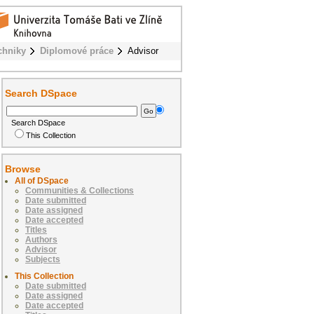
chniky
Diplomové práce
Advisor
Search DSpace
Search DSpace
This Collection
Browse
All of DSpace
Communities & Collections
Date submitted
Date assigned
Date accepted
Titles
Authors
Advisor
Subjects
This Collection
Date submitted
Date assigned
Date accepted