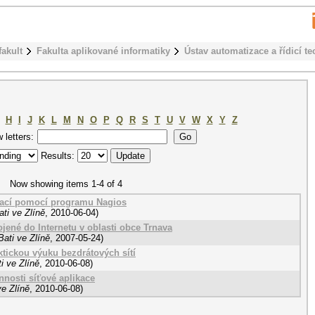
fakult
Fakulta aplikované informatiky
Ústav automatizace a řídicí te
H
I
J
K
L
M
N
O
P
Q
R
S
T
U
V
W
X
Y
Z
w letters:
Results:
Now showing items 1-4 of 4
ikací pomocí programu Nagios
ti ve Zlíně
,
2010-06-04
)
ojené do Internetu v oblasti obce Trnava
ati ve Zlíně
,
2007-05-24
)
ktickou výuku bezdrátových sítí
i ve Zlíně
,
2010-06-08
)
nnosti síťové aplikace
e Zlíně
,
2010-06-08
)