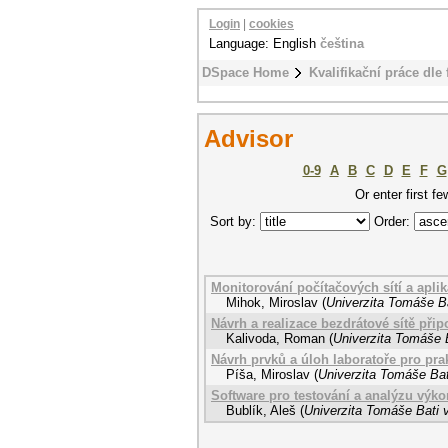
Login
|
cookies
Language: English
čeština
DSpace Home
Kvalifikační práce dle 
Advisor
0-9
A
B
C
D
E
F
G
Or enter first fe
Sort by:
Order:
Monitorování počítačových sítí a apl
Mihok, Miroslav
(
Univerzita Tomáše Ba
Návrh a realizace bezdrátové sítě přip
Kalivoda, Roman
(
Univerzita Tomáše B
Návrh prvků a úloh laboratoře pro pra
Píša, Miroslav
(
Univerzita Tomáše Bat
Software pro testování a analýzu výko
Bublík, Aleš
(
Univerzita Tomáše Bati v