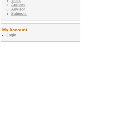
Titles
Authors
Advisor
Subjects
My Account
Login