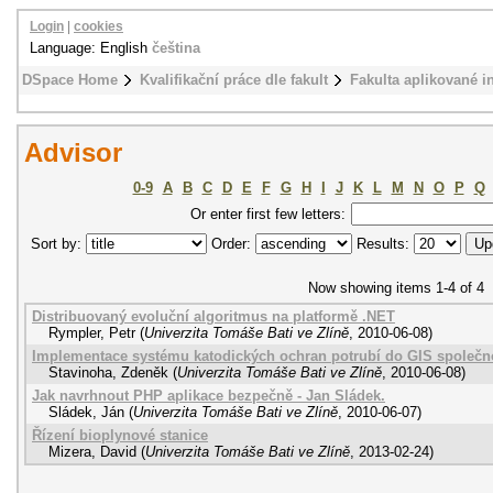
Login
|
cookies
Language: English
čeština
DSpace Home
Kvalifikační práce dle fakult
Fakulta aplikované i
Advisor
0-9
A
B
C
D
E
F
G
H
I
J
K
L
M
N
O
P
Q
Or enter first few letters:
Sort by:
Order:
Results:
Now showing items 1-4 of 4
Distribuovaný evoluční algoritmus na platformě .NET
Rympler, Petr
(
Univerzita Tomáše Bati ve Zlíně
,
2010-06-08
)
Implementace systému katodických ochran potrubí do GIS společnos
Stavinoha, Zdeněk
(
Univerzita Tomáše Bati ve Zlíně
,
2010-06-08
)
Jak navrhnout PHP aplikace bezpečně - Jan Sládek.
Sládek, Ján
(
Univerzita Tomáše Bati ve Zlíně
,
2010-06-07
)
Řízení bioplynové stanice
Mizera, David
(
Univerzita Tomáše Bati ve Zlíně
,
2013-02-24
)