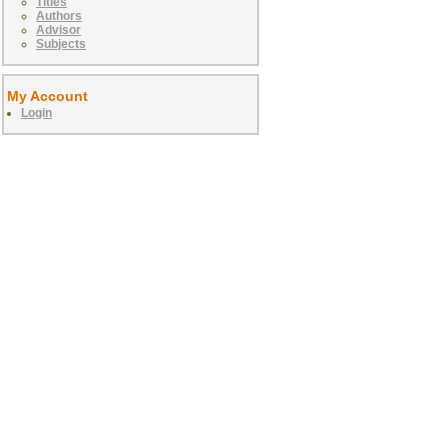
Titles
Authors
Advisor
Subjects
My Account
Login