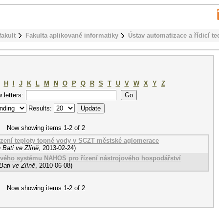
fakult
Fakulta aplikované informatiky
Ústav automatizace a řídicí te
H
I
J
K
L
M
N
O
P
Q
R
S
T
U
V
W
X
Y
Z
w letters:
Results:
Now showing items 1-2 of 2
ízení teploty topné vody v SCZT městské aglomerace
 Bati ve Zlíně
,
2013-02-24
)
ového systému NAHOS pro řízení nástrojového hospodářství
ati ve Zlíně
,
2010-06-08
)
Now showing items 1-2 of 2