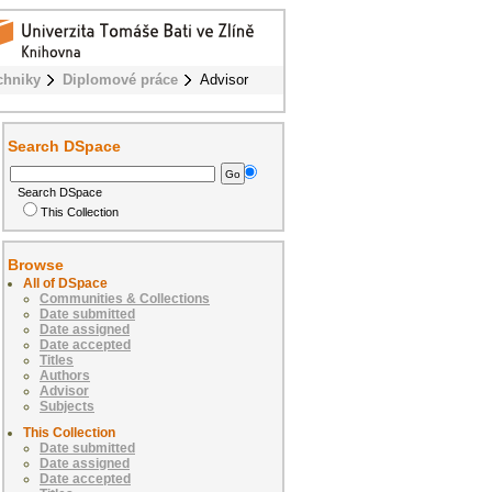
chniky
Diplomové práce
Advisor
Search DSpace
Search DSpace
This Collection
Browse
All of DSpace
Communities & Collections
Date submitted
Date assigned
Date accepted
Titles
Authors
Advisor
Subjects
This Collection
Date submitted
Date assigned
Date accepted