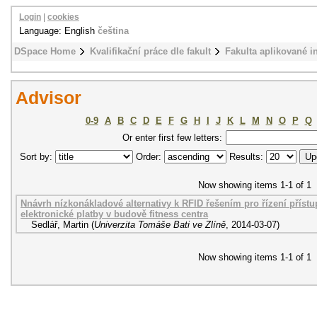
Login
|
cookies
Language: English
čeština
DSpace Home
Kvalifikační práce dle fakult
Fakulta aplikované i
Advisor
0-9
A
B
C
D
E
F
G
H
I
J
K
L
M
N
O
P
Q
Or enter first few letters:
Sort by:
Order:
Results:
Now showing items 1-1 of 1
Nnávrh nízkonákladové alternativy k RFID řešením pro řízení přístupu
elektronické platby v budově fitness centra
Sedlář, Martin
(
Univerzita Tomáše Bati ve Zlíně
,
2014-03-07
)
Now showing items 1-1 of 1