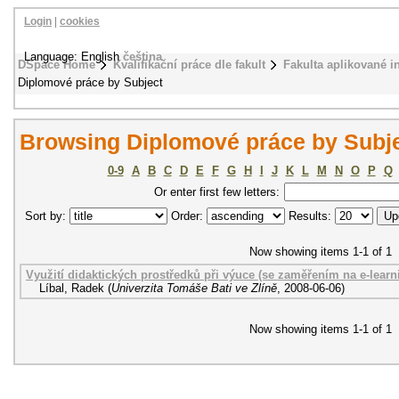
Login
|
cookies
Language: English
čeština
DSpace Home
Kvalifikační práce dle fakult
Fakulta aplikované i
Diplomové práce by Subject
Browsing Diplomové práce by Subje
0-9
A
B
C
D
E
F
G
H
I
J
K
L
M
N
O
P
Q
Or enter first few letters:
Sort by:
Order:
Results:
Now showing items 1-1 of 1
Využití didaktických prostředků při výuce (se zaměřením na e-lear
Líbal, Radek
(
Univerzita Tomáše Bati ve Zlíně
,
2008-06-06
)
Now showing items 1-1 of 1