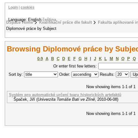
Login
|
cookies
Language: English
čeština
DSpace Home
Kvalifikační práce dle fakult
Fakulta aplikované i
Diplomové práce by Subject
Browsing Diplomové práce by Subjec
0-9
A
B
C
D
E
F
G
H
I
J
K
L
M
N
O
P
Q
Or enter first few letters:
Sort by:
Order:
Results:
Now showing items 1-1 of 1
Systém pro automatické určení tvaru historických artefaktů
Špaček, Jiří
(
Univerzita Tomáše Bati ve Zlíně
,
2010-06-08
)
Now showing items 1-1 of 1