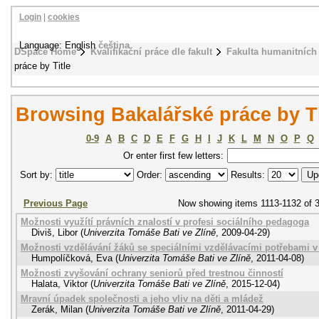
Login
|
cookies
Language: English
čeština
DSpace Home
Kvalifikační práce dle fakult
Fakulta humanitních 
práce by Title
Browsing Bakalářské práce by Ti
0-9
A
B
C
D
E
F
G
H
I
J
K
L
M
N
O
P
Q
Or enter first few letters:
Sort by:
Order:
Results:
Previous Page
Now showing items 1113-1132 of 
Možnosti využítí právních znalostí v profesi sociálního pedagoga
Diviš, Libor
(
Univerzita Tomáše Bati ve Zlíně
,
2009-04-29
)
Možnosti vzdělávání žáků se speciálními vzdělávacími potřebami v
Humpolíčková, Eva
(
Univerzita Tomáše Bati ve Zlíně
,
2011-04-08
)
Možnosti zvyšování ochrany seniorů před trestnou činností
Halata, Viktor
(
Univerzita Tomáše Bati ve Zlíně
,
2015-12-04
)
Mravní úpadek společnosti a jeho vliv na děti a mládež
Zerák, Milan
(
Univerzita Tomáše Bati ve Zlíně
,
2011-04-29
)