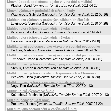
Mravní úpadek společnosti a jeho vliv na děti a mláldež
Pluskal, David
(
Univerzita Tomáše Bati ve Zlíně
,
2011-04-29
)
Mravní výchova v podmínkách střední školy
Wagnerová, Gabriela
(
Univerzita Tomáše Bati ve Zlíně
,
2012-03-16
)
Multietnická výchova v pražských základních školách
Levrincová, Veronika
(
Univerzita Tomáše Bati ve Zlíně
,
2010-04-28
)
Multietnická výchova v základních školách
Vičanová, Monika
(
Univerzita Tomáše Bati ve Zlíně
,
2011-04-08
)
Multietnická výchova v základních školách
Hájková, Lenka
(
Univerzita Tomáše Bati ve Zlíně
,
2011-04-08
)
Multikulturní společnost jako výzva pro sociální pedagogiku
Dudová, Martina
(
Univerzita Tomáše Bati ve Zlíně
,
2012-03-16
)
Multikulturní společnost jako výzva pro sociální pedagogiku
Trmačová, Ivana
(
Univerzita Tomáše Bati ve Zlíně
,
2012-03-16
)
Multikulturní výchova - poslání, vývoj a aplikace
Stehlík, Oldřich
(
Univerzita Tomáše Bati ve Zlíně
,
2012-03-16
)
Multikulturní výchova na státních gymnáziích v Olomouci
Pešková, Hana
(
Univerzita Tomáše Bati ve Zlíně
,
2010-04-30
)
Multikulturní výchova v procesu globalizace světa
Nagy, Petr
(
Univerzita Tomáše Bati ve Zlíně
,
2007-04-13
)
Multikulturní výchova ve škole
Kožuchová, Michaela
(
Univerzita Tomáše Bati ve Zlíně
,
2007-04-13
)
Muzejní pedagogika v praxi
Prejdová, Renata
(
Univerzita Tomáše Bati ve Zlíně
,
2007-04-20
)
Muzeum jako socializační a vzdělávací činitel