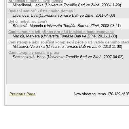
Brněnská dimenze evropanství
Minaříková, Lenka
(
Univerzita Tomáše Bati ve Zlíně
,
2006-11-29
)
Bydlení seniorů - ústav nebo domov?
Urbanová, Eva
(
Univerzita Tomáše Bati ve Zlíně
,
2011-04-08
)
Být či nebýt rodičem?
Bürglová, Marcela
(
Univerzita Tomáše Bati ve Zlíně
,
2008-03-21
)
Canisterapie a její přínos pro děti intaktní a handicapované
Macků, Markéta
(
Univerzita Tomáše Bati ve Zlíně
,
2011-11-30
)
Canisterapie jako součást komplexní péče o uživatele denního stac
Mišutová, Veronika
(
Univerzita Tomáše Bati ve Zlíně
,
2010-11-30
)
Canisterapie v sociální práci
Sestrienková, Hana
(
Univerzita Tomáše Bati ve Zlíně
,
2007-04-02
)
Previous Page
Now showing items 170-189 of 3