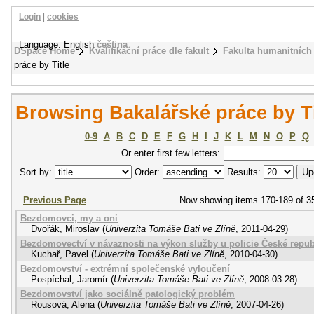
Login
|
cookies
Language: English
čeština
DSpace Home
Kvalifikační práce dle fakult
Fakulta humanitních 
práce by Title
Browsing Bakalářské práce by Ti
0-9
A
B
C
D
E
F
G
H
I
J
K
L
M
N
O
P
Q
Or enter first few letters:
Sort by:
Order:
Results:
Previous Page
Now showing items 170-189 of 3
Bezdomovci, my a oni
Dvořák, Miroslav
(
Univerzita Tomáše Bati ve Zlíně
,
2011-04-29
)
Bezdomovectví v návaznosti na výkon služby u policie České repub
Kuchař, Pavel
(
Univerzita Tomáše Bati ve Zlíně
,
2010-04-30
)
Bezdomovství - extrémní společenské vyloučení
Pospíchal, Jaromír
(
Univerzita Tomáše Bati ve Zlíně
,
2008-03-28
)
Bezdomovství jako sociálně patologický problém
Rousová, Alena
(
Univerzita Tomáše Bati ve Zlíně
,
2007-04-26
)