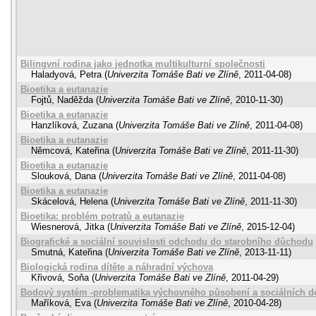
Bilingvní rodina jako jednotka multikulturní společnosti
Haladyová, Petra
(
Univerzita Tomáše Bati ve Zlíně
,
2011-04-08
)
Bioetika a eutanazie
Fojtů, Naděžda
(
Univerzita Tomáše Bati ve Zlíně
,
2010-11-30
)
Bioetika a eutanazie
Hanzlíková, Zuzana
(
Univerzita Tomáše Bati ve Zlíně
,
2011-04-08
)
Bioetika a eutanazie
Němcová, Kateřina
(
Univerzita Tomáše Bati ve Zlíně
,
2011-11-30
)
Bioetika a eutanazie
Slouková, Dana
(
Univerzita Tomáše Bati ve Zlíně
,
2011-04-08
)
Bioetika a eutanazie
Skácelová, Helena
(
Univerzita Tomáše Bati ve Zlíně
,
2011-11-30
)
Bioetika: problém potratů a eutanazie
Wiesnerová, Jitka
(
Univerzita Tomáše Bati ve Zlíně
,
2015-12-04
)
Biografické a sociální souvislosti odchodu do starobního důchodu
Smutná, Kateřina
(
Univerzita Tomáše Bati ve Zlíně
,
2013-11-11
)
Biologická rodina dítěte a náhradní výchova
Křivová, Soňa
(
Univerzita Tomáše Bati ve Zlíně
,
2011-04-29
)
Bodový systém -problematika výchovného působení a sociálních 
Maříková, Eva
(
Univerzita Tomáše Bati ve Zlíně
,
2010-04-28
)