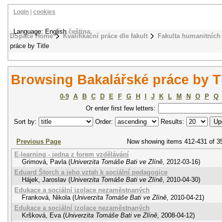
Login
|
cookies
Language: English
čeština
DSpace Home
Kvalifikační práce dle fakult
Fakulta humanitních 
práce by Title
Browsing Bakalářské práce by Ti
0-9
A
B
C
D
E
F
G
H
I
J
K
L
M
N
O
P
Q
Or enter first few letters:
Sort by:
Order:
Results:
Previous Page
Now showing items 412-431 of 3
E-learning - jedna z forem vzdělávání
Grimová, Pavla
(
Univerzita Tomáše Bati ve Zlíně
,
2012-03-16
)
Eduard Štorch a jeho vztah k sociální pedagogice
Hájek, Jaroslav
(
Univerzita Tomáše Bati ve Zlíně
,
2010-04-30
)
Edukace a sociální izolace nezaměstnaných
Franková, Nikola
(
Univerzita Tomáše Bati ve Zlíně
,
2010-04-21
)
Edukace a sociální izolace nezaměstnaných
Kršková, Eva
(
Univerzita Tomáše Bati ve Zlíně
,
2008-04-12
)