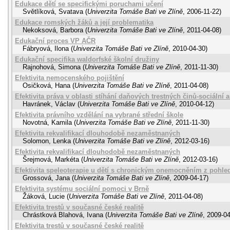
Edukace dětí se specifickými poruchami učení
Světlíková, Svatava
(
Univerzita Tomáše Bati ve Zlíně
,
2006-11-22
)
Edukace romských žáků a její problematika
Nekoksová, Barbora
(
Univerzita Tomáše Bati ve Zlíně
,
2011-04-08
)
Edukační proces VP AČR
Fábryová, Ilona
(
Univerzita Tomáše Bati ve Zlíně
,
2010-04-30
)
Edukační specifika waldorfské školní družiny
Rajnohová, Simona
(
Univerzita Tomáše Bati ve Zlíně
,
2011-11-30
)
Efektivita nemocenského pojištění
Osičková, Hana
(
Univerzita Tomáše Bati ve Zlíně
,
2011-04-08
)
Efektivita práva v oblasti stíhání daňových trestných činů-sociáln
Havránek, Václav
(
Univerzita Tomáše Bati ve Zlíně
,
2010-04-12
)
Efektivita právního vzdělání na vybrané střední škole
Novotná, Kamila
(
Univerzita Tomáše Bati ve Zlíně
,
2011-11-30
)
Efektivita rekvalifikací dlouhodobě nezaměstnaných
Solomon, Lenka
(
Univerzita Tomáše Bati ve Zlíně
,
2012-03-16
)
Efektivita rekvalifikací dlouhodobě nezaměstnaných
Šrejmová, Markéta
(
Univerzita Tomáše Bati ve Zlíně
,
2012-03-16
)
Efektivita speleoterapie u dětí s chronickým onemocněním z pohl
Grossová, Jana
(
Univerzita Tomáše Bati ve Zlíně
,
2009-04-17
)
Efektivita systému sociální pomoci v Brně
Žáková, Lucie
(
Univerzita Tomáše Bati ve Zlíně
,
2011-04-08
)
Efektivita trestů v současné české realitě
Chrástková Blahová, Ivana
(
Univerzita Tomáše Bati ve Zlíně
,
2009-04
Efektivita trestů v současné české realitě