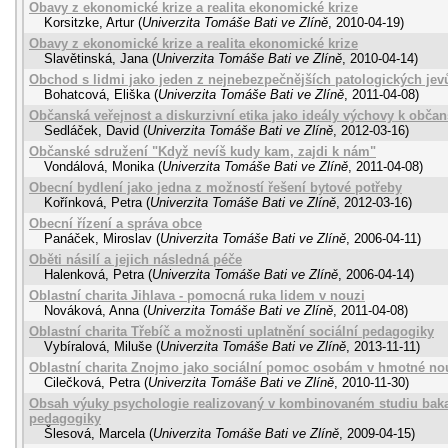
Obavy z ekonomické krize a realita ekonomické krize
Korsitzke, Artur
(
Univerzita Tomáše Bati ve Zlíně
,
2010-04-19
)
Obavy z ekonomické krize a realita ekonomické krize
Slavětinská, Jana
(
Univerzita Tomáše Bati ve Zlíně
,
2010-04-14
)
Obchod s lidmi jako jeden z nejnebezpečnějších patologických jev
Bohatcová, Eliška
(
Univerzita Tomáše Bati ve Zlíně
,
2011-04-08
)
Občanská veřejnost a diskurzivní etika jako ideály výchovy k občan
Sedláček, David
(
Univerzita Tomáše Bati ve Zlíně
,
2012-03-16
)
Občanské sdružení "Když nevíš kudy kam, zajdi k nám"
Vondálová, Monika
(
Univerzita Tomáše Bati ve Zlíně
,
2011-04-08
)
Obecní bydlení jako jedna z možností řešení bytové potřeby
Kořínková, Petra
(
Univerzita Tomáše Bati ve Zlíně
,
2012-03-16
)
Obecní řízení a správa obce
Panáček, Miroslav
(
Univerzita Tomáše Bati ve Zlíně
,
2006-04-11
)
Oběti násilí a jejich následná péče
Halenková, Petra
(
Univerzita Tomáše Bati ve Zlíně
,
2006-04-14
)
Oblastní charita Jihlava - pomocná ruka lidem v nouzi
Nováková, Anna
(
Univerzita Tomáše Bati ve Zlíně
,
2011-04-08
)
Oblastní charita Třebíč a možnosti uplatnění sociální pedagogiky
Vybíralová, Miluše
(
Univerzita Tomáše Bati ve Zlíně
,
2013-11-11
)
Oblastní charita Znojmo jako sociální pomoc osobám v hmotné no
Cilečková, Petra
(
Univerzita Tomáše Bati ve Zlíně
,
2010-11-30
)
Obsah výuky psychologie realizovaný v kombinovaném studiu bakal
pedagogiky
Šlesová, Marcela
(
Univerzita Tomáše Bati ve Zlíně
,
2009-04-15
)