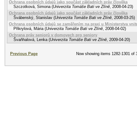
Ochrana osobních údajů jako součást základních práv člověka
Szczotková, Simona
(
Univerzita Tomáše Bati ve Zlíně
,
2008-04-23
)
Ochrana osobních údajů jako součást základních práv člověka
Švábenský, Stanislav
(
Univerzita Tomáše Bati ve Zlíně
,
2008-03-25
)
Ochrana osobních údajů se zaměřením na praxi u Ministerstva vnit
Přikrylová, Mária
(
Univerzita Tomáše Bati ve Zlíně
,
2008-04-02
)
Ochrana práv seniorů v domovech pro seniory
Švaňhalová, Lenka
(
Univerzita Tomáše Bati ve Zlíně
,
2009-04-20
)
Previous Page
Now showing items 1282-1301 of 