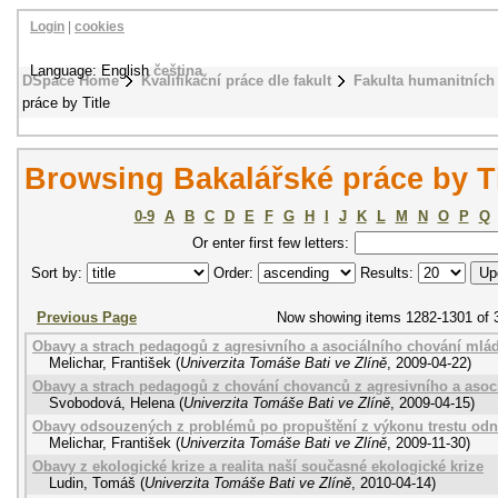
Login
|
cookies
Language: English
čeština
DSpace Home
Kvalifikační práce dle fakult
Fakulta humanitních 
práce by Title
Browsing Bakalářské práce by Ti
0-9
A
B
C
D
E
F
G
H
I
J
K
L
M
N
O
P
Q
Or enter first few letters:
Sort by:
Order:
Results:
Previous Page
Now showing items 1282-1301 of 
Obavy a strach pedagogů z agresivního a asociálního chování mlá
Melichar, František
(
Univerzita Tomáše Bati ve Zlíně
,
2009-04-22
)
Obavy a strach pedagogů z chování chovanců z agresivního a asoc
Svobodová, Helena
(
Univerzita Tomáše Bati ve Zlíně
,
2009-04-15
)
Obavy odsouzených z problémů po propuštění z výkonu trestu odn
Melichar, František
(
Univerzita Tomáše Bati ve Zlíně
,
2009-11-30
)
Obavy z ekologické krize a realita naší současné ekologické krize
Ludin, Tomáš
(
Univerzita Tomáše Bati ve Zlíně
,
2010-04-14
)