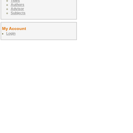
Titles
Authors
Advisor
Subjects
My Account
Login