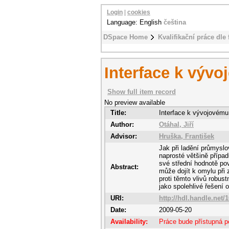
Login
|
cookies
Language: English
čeština
DSpace Home
Kvalifikační práce dle 
Interface k vý
Show full item record
No preview available
Title:
Interface k vývojové
Author:
Otáhal, Jiří
Advisor:
Hruška, František
Jak při ladění průmyslo
naprosté většině přípa
své střední hodnotě pov
Abstract:
může dojít k omylu při
proti těmto vlivů robus
jako spolehlivé řešení
URI:
http://hdl.handle.net/
Date:
2009-05-20
Availability:
Práce bude přístupná p