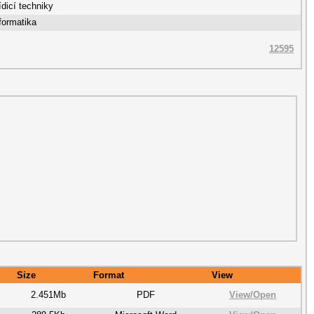
dicí techniky
formatika
12595
Size
Format
View
2.451Mb
PDF
View/
Open