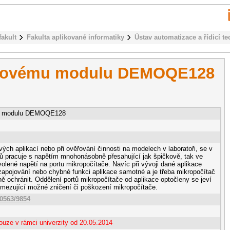
fakult
Fakulta aplikované informatiky
Ústav automatizace a řídicí te
vojovému modulu DEMOQE128
mu modulu DEMOQE128
vých aplikací nebo při ověřování činnosti na modelech v laboratoři, se v
dů pracuje s napětím mnohonásobně přesahující jak špičkově, tak ve
olené napětí na portu mikropočítače. Navíc při vývoji dané aplikace
 zapojování nebo chybné funkci aplikace samotné a je třeba mikropočítač
tně ochránit. Oddělení portů mikropočítače od aplikace optočleny se jeví
 omezující možné zničení či poškození mikropočítače.
10563/9854
ouze v rámci univerzity od 20.05.2014