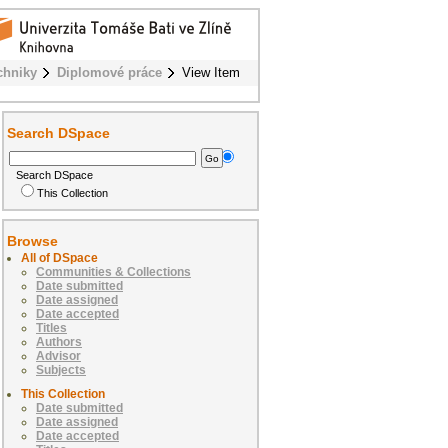
chniky
Diplomové práce
View Item
Search DSpace
Search DSpace
This Collection
Browse
All of DSpace
Communities & Collections
Date submitted
Date assigned
Date accepted
Titles
Authors
Advisor
Subjects
This Collection
Date submitted
Date assigned
Date accepted