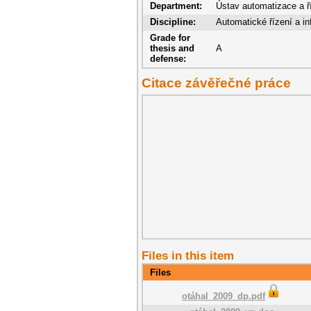
Department:
Ústav automatizace a ří
Discipline:
Automatické řízení a in
Grade for
thesis and
A
defense:
Citace závěřečné práce
Files in this item
Files
otáhal_2009_dp.pdf