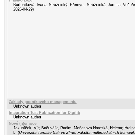
Plastko 2026
Bartoníková, Ivana
;
Strážnický, Přemysl
;
Strážnická, Jarmila
;
Večeře
2026-04-29
)
Základy podnikového managementu
Unknown author
Integration Test Publication for Digilib
Unknown author
Nové (n)emoce
Jakubíček, Vít
;
Bačuvčík, Radim
;
Maňasová Hradská, Helena
;
Hrdin
L.
(
Univerzita Tomáše Bati ve Zlíně, Fakulta multimediálních komunik