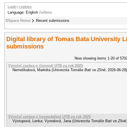
Login
|
cookies
Language: English
čeština
DSpace Home
Recent submissions
Digital library of Tomas Bata University L
submissions
Now showing items 1-20 of 570
Výroční zpráva o činnosti UTB za rok 2025
Nemeškalová, Markéta
(
Univerzita Tomáše Bati ve Zlíně
,
2026-06-29
)
Výroční zpráva o hospodaření UTB za rok 2025
Výstupová, Lenka
;
Vyoralová, Jana
(
Univerzita Tomáše Bati ve Zlíně