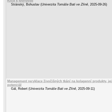
Klíče k tvořivosti
Stránský, Bohuslav
(
Univerzita Tomáše Bati ve Zlíně
,
2025-09-26
)
Management recyklace živočišných tkání na kolagenní produkty, jeji
potenciál
Gál, Robert
(
Univerzita Tomáše Bati ve Zlíně
,
2025-09-11
)