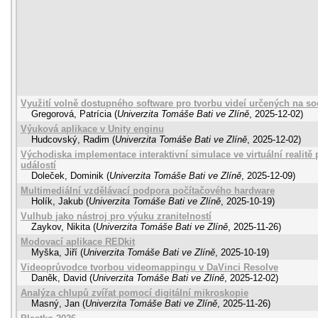
Využití volně dostupného software pro tvorbu videí určených na soc
Gregorová, Patrícia
(
Univerzita Tomáše Bati ve Zlíně
,
2025-12-02
)
Výuková aplikace v Unity enginu
Hudcovský, Radim
(
Univerzita Tomáše Bati ve Zlíně
,
2025-12-02
)
Východiska implementace interaktivní simulace ve virtuální realit
událostí
Doleček, Dominik
(
Univerzita Tomáše Bati ve Zlíně
,
2025-12-09
)
Multimediální vzdělávací podpora počítačového hardware
Holík, Jakub
(
Univerzita Tomáše Bati ve Zlíně
,
2025-10-19
)
Vulhub jako nástroj pro výuku zranitelností
Zaykov, Nikita
(
Univerzita Tomáše Bati ve Zlíně
,
2025-11-26
)
Modovací aplikace REDkit
Myška, Jiří
(
Univerzita Tomáše Bati ve Zlíně
,
2025-10-19
)
Videoprůvodce tvorbou videomappingu v DaVinci Resolve
Daněk, David
(
Univerzita Tomáše Bati ve Zlíně
,
2025-12-02
)
Analýza chlupů zvířat pomocí digitální mikroskopie
Masný, Jan
(
Univerzita Tomáše Bati ve Zlíně
,
2025-11-26
)