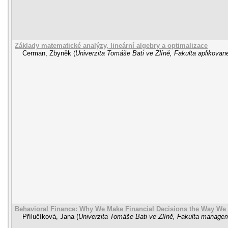
Základy matematické analýzy, lineární algebry a optimalizace
Cerman, Zbyněk
(
Univerzita Tomáše Bati ve Zlíně, Fakulta aplikovan
Behavioral Finance: Why We Make Financial Decisions the Way We
Přílučíková, Jana
(
Univerzita Tomáše Bati ve Zlíně, Fakulta manag