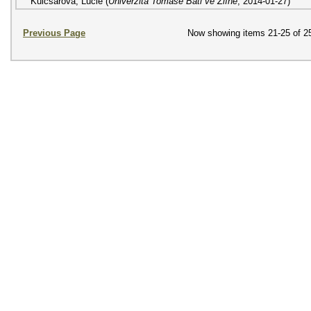
Kulcsárová, Lucie
(
Univerzita Tomáše Bati ve Zlíně
,
2014-01-27
)
Previous Page
Now showing items 21-25 of 2