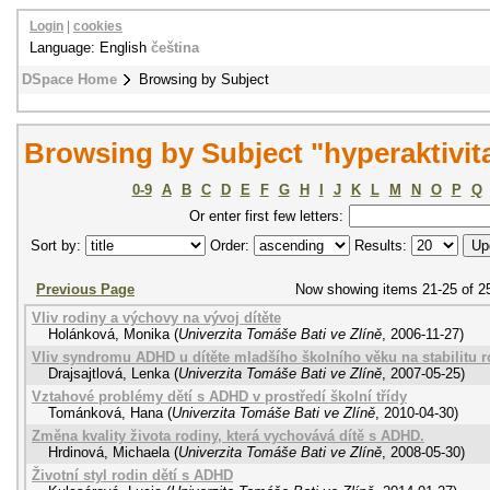
Login
|
cookies
Language: English
čeština
DSpace Home
Browsing by Subject
Browsing by Subject "hyperaktivit
0-9
A
B
C
D
E
F
G
H
I
J
K
L
M
N
O
P
Q
Or enter first few letters:
Sort by:
Order:
Results:
Previous Page
Now showing items 21-25 of 2
Vliv rodiny a výchovy na vývoj dítěte
Holánková, Monika
(
Univerzita Tomáše Bati ve Zlíně
,
2006-11-27
)
Vliv syndromu ADHD u dítěte mladšího školního věku na stabilitu r
Drajsajtlová, Lenka
(
Univerzita Tomáše Bati ve Zlíně
,
2007-05-25
)
Vztahové problémy dětí s ADHD v prostředí školní třídy
Tománková, Hana
(
Univerzita Tomáše Bati ve Zlíně
,
2010-04-30
)
Změna kvality života rodiny, která vychovává dítě s ADHD.
Hrdinová, Michaela
(
Univerzita Tomáše Bati ve Zlíně
,
2008-05-30
)
Životní styl rodin dětí s ADHD