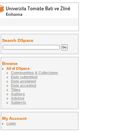
Search DSpace
Browse
All of DSpace
Communities & Collections
Date submitted
Date assigned
Date accepted
Titles
Authors
Advisor
Subjects
My Account
Login