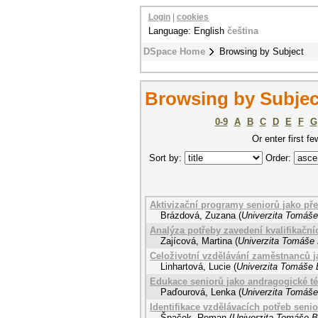
Login
|
cookies
Language: English
čeština
DSpace Home
Browsing by Subject
Browsing by Subject
0-9
A
B
C
D
E
F
G
Or enter first fe
Sort by:
Order:
Aktivizační programy seniorů jako př
Brázdová, Zuzana
(
Univerzita Tomáše 
Analýza potřeby zavedení kvalifikační
Zajícová, Martina
(
Univerzita Tomáše 
Celoživotní vzdělávání zaměstnanců ja
Linhartová, Lucie
(
Univerzita Tomáše B
Edukace seniorů jako andragogické t
Paďourová, Lenka
(
Univerzita Tomáše 
Identifikace vzdělávacích potřeb seni
Špaček, Roman
(
Univerzita Tomáše Ba