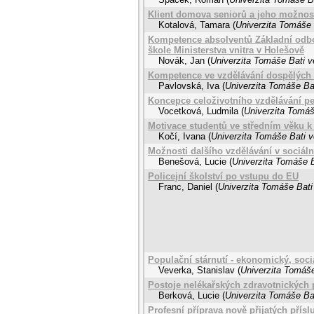
Klient domova seniorů a jeho možnost
Kotalová, Tamara
(
Univerzita Tomáše 
Kompetence absolventů Základní odborn
škole Ministerstva vnitra v Holešově
Novák, Jan
(
Univerzita Tomáše Bati v
Kompetence ve vzdělávání dospělých 
Pavlovská, Iva
(
Univerzita Tomáše Bat
Koncepce celoživotního vzdělávání pe
Vocetková, Ludmila
(
Univerzita Tomáš
Motivace studentů ve středním věku k
Kočí, Ivana
(
Univerzita Tomáše Bati v
Možnosti dalšího vzdělávání v sociál
Benešová, Lucie
(
Univerzita Tomáše B
Policejní školství po vstupu do EU
Franc, Daniel
(
Univerzita Tomáše Bati
Populační stárnutí - ekonomický, soc
Veverka, Stanislav
(
Univerzita Tomáše
Postoje nelékařských zdravotnických 
Berková, Lucie
(
Univerzita Tomáše Bat
Profesní příprava nově přijatých přís