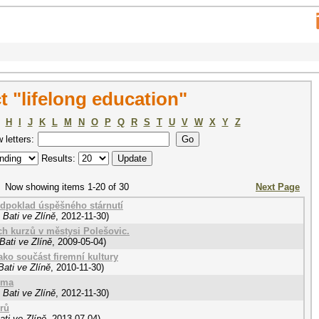
 "lifelong education"
H
I
J
K
L
M
N
O
P
Q
R
S
T
U
V
W
X
Y
Z
w letters:
Results:
Now showing items 1-20 of 30
Next Page
edpoklad úspěšného stárnutí
Bati ve Zlíně
,
2012-11-30
)
ch kurzů v městysi Polešovic.
Bati ve Zlíně
,
2009-05-04
)
ko součást firemní kultury
ati ve Zlíně
,
2010-11-30
)
éma
Bati ve Zlíně
,
2012-11-30
)
orů
ti ve Zlíně
,
2013-07-04
)