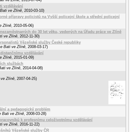
i vzdělávání
Bati ve Zlíně
,
2010-03-10
)
é přípravy policistů na Vyšší policejní škole a střední policejní
e Zlíně
,
2010-05-06
)
nezaměstnaných do 30 let věku, vedených na Úřadu práce ve Zlíně
i ve Zlíně
,
2012-11-30
)
rsonalistů Vězeňské služby České republiky
e Bati ve Zlíně
,
2008-03-17
)
 distančnímu vzdělávání
e Zlíně
,
2015-01-09
)
ních službách
ati ve Zlíně
,
2014-04-08
)
 ve Zlíně
,
2007-04-25
)
iální a pedagogický problém
 Bati ve Zlíně
,
2008-03-28
)
pracovníků k profesnímu celoživotnímu vzdělávání
i ve Zlíně
,
2016-11-22
)
lušníků Vězeňské služby ČR