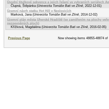
Úvodní titulkové sekvence a jejich řešení ve vybraných seriálech A
Člupná, Štěpánka
(
Univerzita Tomáše Bati ve Zlíně
,
2022-12-01
)
Územní návrh statku Hot Hill v Neslovicích
Marková, Jana
(
Univerzita Tomáše Bati ve Zlíně
,
2014-12-02
)
Územní plán města Uherské Hradiště (se zaměřením na plochy veře
nezpevněných ploch)
Křížková, Magdaléna
(
Univerzita Tomáše Bati ve Zlíně
,
2016-02-05
)
Previous Page
Now showing items 48855-48874 of