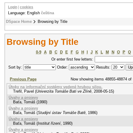
Login
|
cookies
Language: English
čeština
DSpace Home
Browsing by Title
Browsing by Title
0-9
A
B
C
D
E
F
G
H
I
J
K
L
M
N
O
P
Q
Or enter first few letters:
Sort by:
Order:
Results:
Previous Page
Now showing items 48855-48874 of
Útoky na informační systémy vedené hrubou silou.
Trefil, Pavel
(
Univerzita Tomáše Bati ve Zlíně
,
2008-05-15
)
Úvahy a projevy
Baťa, Tomáš
(
1990
)
Úvahy a projevy
Baťa, Tomáš
(
Studijní ústav Tomáše Batě
,
1986
)
Úvahy a projevy
Baťa, Tomáš
(
Institut řízení
,
1990
)
Úvahy a projevy