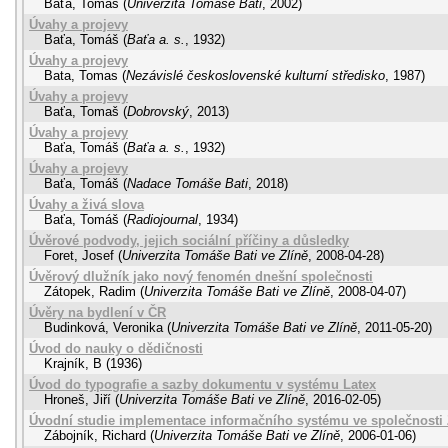
Baťa, Tomáš
(
Univerzita Tomáše Bati
,
2002
)
Úvahy a projevy
Baťa, Tomáš
(
Baťa a. s.
,
1932
)
Úvahy a projevy
Bata, Tomas
(
Nezávislé československé kulturní středisko
,
1987
)
Úvahy a projevy
Baťa, Tomaš
(
Dobrovský
,
2013
)
Úvahy a projevy
Baťa, Tomáš
(
Baťa a. s.
,
1932
)
Úvahy a projevy
Baťa, Tomáš
(
Nadace Tomáše Bati
,
2018
)
Úvahy a živá slova
Baťa, Tomáš
(
Radiojournal
,
1934
)
Úvěrové podvody, jejich sociální příčiny a důsledky
Foret, Josef
(
Univerzita Tomáše Bati ve Zlíně
,
2008-04-28
)
Úvěrový dlužník jako nový fenomén dnešní společnosti
Zátopek, Radim
(
Univerzita Tomáše Bati ve Zlíně
,
2008-04-07
)
Úvěry na bydlení v ČR
Budinková, Veronika
(
Univerzita Tomáše Bati ve Zlíně
,
2011-05-20
)
Úvod do nauky o dědičnosti
Krajník, B
(
1936
)
Úvod do typografie a sazby dokumentu v systému Latex
Hroneš, Jiří
(
Univerzita Tomáše Bati ve Zlíně
,
2016-02-05
)
Úvodní studie implementace informačního systému ve společnost
Zábojník, Richard
(
Univerzita Tomáše Bati ve Zlíně
,
2006-01-06
)