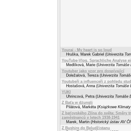
Yourai - My heart is so loud
Hruška, Marek Gabriel
(
Univerzita Tom
YouTube-Vlog. Sprachliche Analyse e
Medlíková, Marie
(
Univerzita Tomáše B
Youtuber jako vzor pro dospívající
Doležalová, Tereza
(
Univerzita Tomáše
Youtubeři a influenceři z pohledu stu
Hostašová, Anna
(
Univerzita Tomáše B
YUKI
Uhrincová, Petra
(
Univerzita Tomáše B
Z Baťą w dżungli
Pilátová, Markéta
(
Książkowe Klimaty
Z baťovského Zlína do světa: Směry tr
zaměstnanců v letech 1938-1941
Marek, Martin
(
Historický ústav AV Č
Z Bushire do Beludžistanu