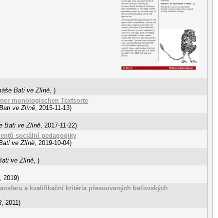
áše Bati ve Zlíně
,
)
iner monologischen Textsorte
ati ve Zlíně
,
2015-11-13
)
 Bati ve Zlíně
,
2017-11-22
)
dentů sociální pedagogiky
ati ve Zlíně
,
2019-10-04
)
ati ve Zlíně
,
)
,
2019
)
ansferu a kvalifikační kritéria přesouvaných baťovských
R
,
2011
)