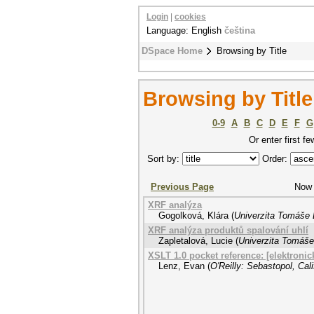
Login
|
cookies
Language: English
čeština
DSpace Home
Browsing by Title
Browsing by Title
0-9
A
B
C
D
E
F
G
Or enter first fe
Sort by:
Order:
Previous Page
Now 
XRF analýza
Gogolková, Klára
(
Univerzita Tomáše B
XRF analýza produktů spalování uhlí
Zapletalová, Lucie
(
Univerzita Tomáše 
XSLT 1.0 pocket reference: [elektronic
Lenz, Evan
(
O'Reilly: Sebastopol, Cali