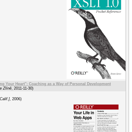
ng Your Heart": Coaching as a Way of Personal Development
e Zlíně
,
2011-11-30
)
Calif.]
,
2006
)