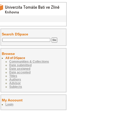
Search DSpace
Browse
All of DSpace
Communities & Collections
Date submitted
Date assigned
Date accepted
Titles
Authors
Advisor
Subjects
My Account
Login