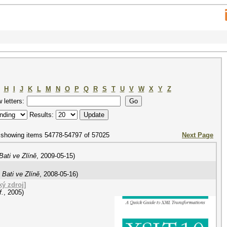
H
I
J
K
L
M
N
O
P
Q
R
S
T
U
V
W
X
Y
Z
w letters:
Results:
showing items 54778-54797 of 57025
Next Page
ati ve Zlíně
,
2009-05-15
)
Bati ve Zlíně
,
2008-05-16
)
ký zdroj]
f.
,
2005
)