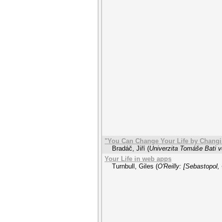
"You Can Change Your Life by Changi
Bradáč, Jiří
(
Univerzita Tomáše Bati v
Your Life in web apps
Turnbull, Giles
(
O'Reilly: [Sebastopol, 