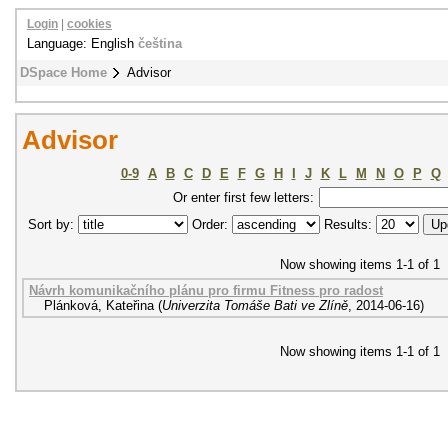
Login
|
cookies
Language: English
čeština
DSpace Home
Advisor
Advisor
0-9
A
B
C
D
E
F
G
H
I
J
K
L
M
N
O
P
Q
Or enter first few letters:
Sort by:
Order:
Results:
Now showing items 1-1 of 1
Návrh komunikačního plánu pro firmu Fitness pro radost
Plánková, Kateřina
(
Univerzita Tomáše Bati ve Zlíně
,
2014-06-16
)
Now showing items 1-1 of 1