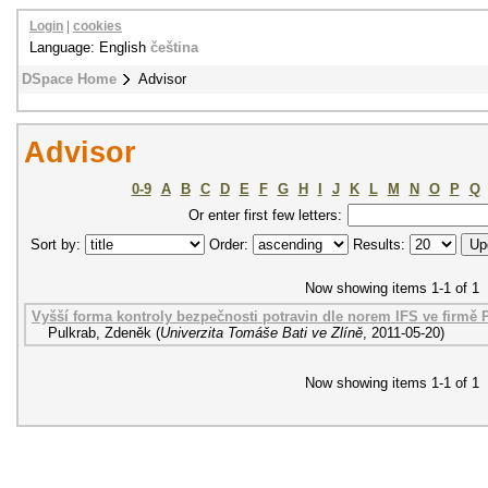
Login
|
cookies
Language: English
čeština
DSpace Home
Advisor
Advisor
0-9
A
B
C
D
E
F
G
H
I
J
K
L
M
N
O
P
Q
Or enter first few letters:
Sort by:
Order:
Results:
Now showing items 1-1 of 1
Vyšší forma kontroly bezpečnosti potravin dle norem IFS ve firmě P
Pulkrab, Zdeněk
(
Univerzita Tomáše Bati ve Zlíně
,
2011-05-20
)
Now showing items 1-1 of 1