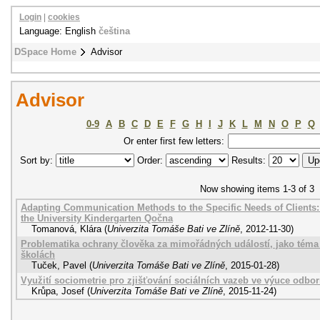
Login
|
cookies
Language: English
čeština
DSpace Home
Advisor
Advisor
0-9
A
B
C
D
E
F
G
H
I
J
K
L
M
N
O
P
Q
Or enter first few letters:
Sort by:
Order:
Results:
Now showing items 1-3 of 3
Adapting Communication Methods to the Specific Needs of Clients:
the University Kindergarten Qočna
Tomanová, Klára
(
Univerzita Tomáše Bati ve Zlíně
,
2012-11-30
)
Problematika ochrany člověka za mimořádných událostí, jako téma
školách
Tuček, Pavel
(
Univerzita Tomáše Bati ve Zlíně
,
2015-01-28
)
Využití sociometrie pro zjišťování sociálních vazeb ve výuce odbo
Krůpa, Josef
(
Univerzita Tomáše Bati ve Zlíně
,
2015-11-24
)