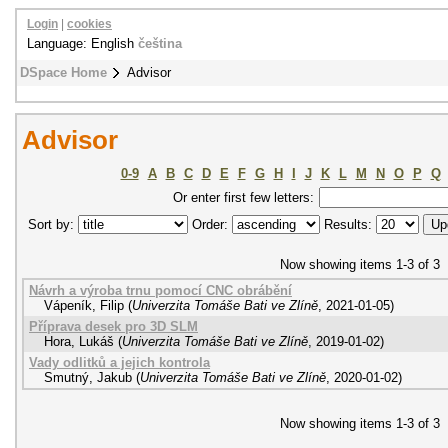
Login
|
cookies
Language: English
čeština
DSpace Home
Advisor
Advisor
0-9
A
B
C
D
E
F
G
H
I
J
K
L
M
N
O
P
Q
Or enter first few letters:
Sort by:
Order:
Results:
Now showing items 1-3 of 3
Návrh a výroba trnu pomocí CNC obrábění
Vápeník, Filip
(
Univerzita Tomáše Bati ve Zlíně
,
2021-01-05
)
Příprava desek pro 3D SLM
Hora, Lukáš
(
Univerzita Tomáše Bati ve Zlíně
,
2019-01-02
)
Vady odlitků a jejich kontrola
Smutný, Jakub
(
Univerzita Tomáše Bati ve Zlíně
,
2020-01-02
)
Now showing items 1-3 of 3