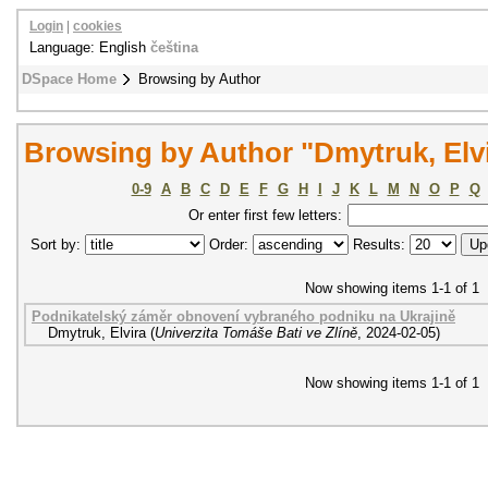
Login
|
cookies
Language: English
čeština
DSpace Home
Browsing by Author
Browsing by Author "Dmytruk, Elv
0-9
A
B
C
D
E
F
G
H
I
J
K
L
M
N
O
P
Q
Or enter first few letters:
Sort by:
Order:
Results:
Now showing items 1-1 of 1
Podnikatelský záměr obnovení vybraného podniku na Ukrajině
Dmytruk, Elvira
(
Univerzita Tomáše Bati ve Zlíně
,
2024-02-05
)
Now showing items 1-1 of 1