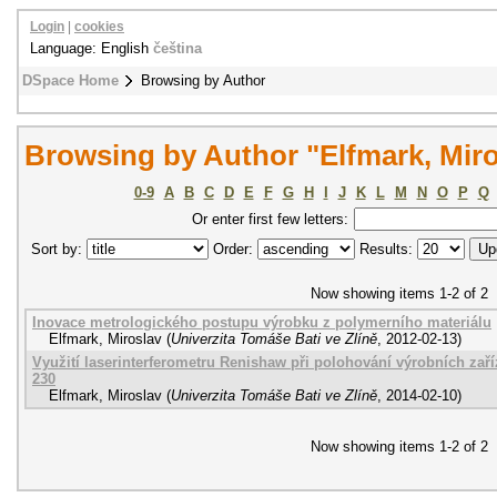
Login
|
cookies
Language: English
čeština
DSpace Home
Browsing by Author
Browsing by Author "Elfmark, Miro
0-9
A
B
C
D
E
F
G
H
I
J
K
L
M
N
O
P
Q
Or enter first few letters:
Sort by:
Order:
Results:
Now showing items 1-2 of 2
Inovace metrologického postupu výrobku z polymerního materiálu
Elfmark, Miroslav
(
Univerzita Tomáše Bati ve Zlíně
,
2012-02-13
)
Využití laserinterferometru Renishaw při polohování výrobních zař
230
Elfmark, Miroslav
(
Univerzita Tomáše Bati ve Zlíně
,
2014-02-10
)
Now showing items 1-2 of 2