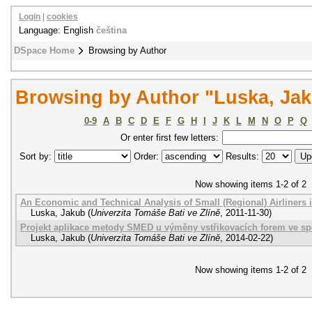
Login
|
cookies
Language: English
čeština
DSpace Home
Browsing by Author
Browsing by Author "Luska, Ja
0-9
A
B
C
D
E
F
G
H
I
J
K
L
M
N
O
P
Q
Or enter first few letters:
Sort by:
Order:
Results:
Now showing items 1-2 of 2
An Economic and Technical Analysis of Small (Regional) Airliners 
Luska, Jakub
(
Univerzita Tomáše Bati ve Zlíně
,
2011-11-30
)
Projekt aplikace metody SMED u výměny vstřikovacích forem ve spo
Luska, Jakub
(
Univerzita Tomáše Bati ve Zlíně
,
2014-02-22
)
Now showing items 1-2 of 2