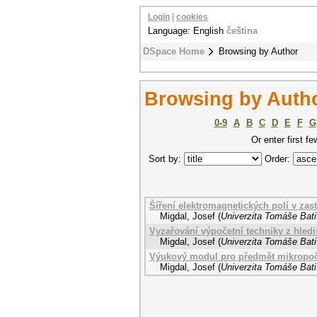
Login
|
cookies
Language: English
čeština
DSpace Home
Browsing by Author
Browsing by Autho
0-9
A
B
C
D
E
F
G
Or enter first fe
Sort by:
Order:
Šíření elektromagnetických polí v zas
Migdal, Josef
(
Univerzita Tomáše Bati
Vyzařování výpočetní techniky z hledi
Migdal, Josef
(
Univerzita Tomáše Bati
Výukový modul pro předmět mikropočí
Migdal, Josef
(
Univerzita Tomáše Bati