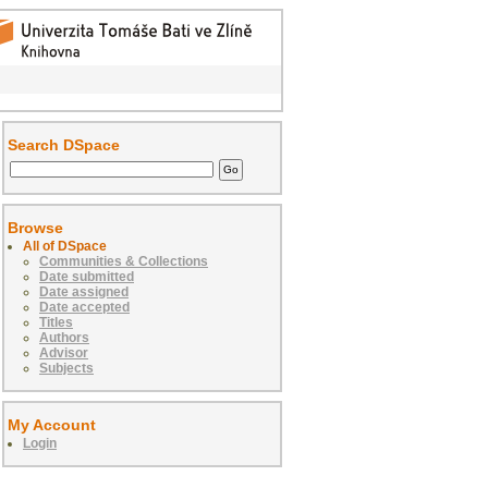
Search DSpace
Browse
All of DSpace
Communities & Collections
Date submitted
Date assigned
Date accepted
Titles
Authors
Advisor
Subjects
My Account
Login