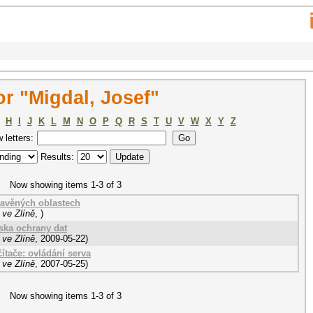
r "Migdal, Josef"
H
I
J
K
L
M
N
O
P
Q
R
S
T
U
V
W
X
Y
Z
w letters:
Results:
Now showing items 1-3 of 3
tavěných oblastech
 ve Zlíně
,
)
ska ochrany dat
 ve Zlíně
,
2009-05-22
)
tače: ovládání serva
 ve Zlíně
,
2007-05-25
)
Now showing items 1-3 of 3