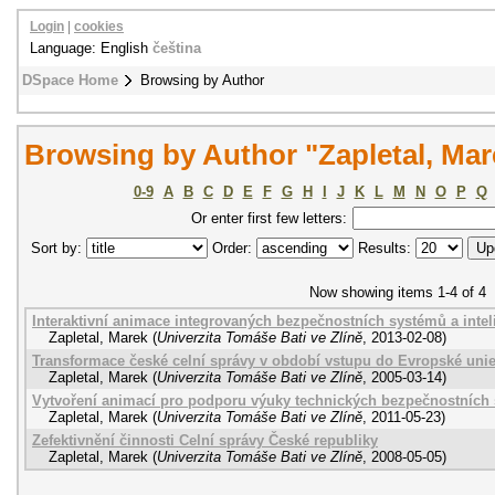
Login
|
cookies
Language: English
čeština
DSpace Home
Browsing by Author
Browsing by Author "Zapletal, Mar
0-9
A
B
C
D
E
F
G
H
I
J
K
L
M
N
O
P
Q
Or enter first few letters:
Sort by:
Order:
Results:
Now showing items 1-4 of 4
Interaktivní animace integrovaných bezpečnostních systémů a inte
Zapletal, Marek
(
Univerzita Tomáše Bati ve Zlíně
,
2013-02-08
)
Transformace české celní správy v období vstupu do Evropské uni
Zapletal, Marek
(
Univerzita Tomáše Bati ve Zlíně
,
2005-03-14
)
Vytvoření animací pro podporu výuky technických bezpečnostních
Zapletal, Marek
(
Univerzita Tomáše Bati ve Zlíně
,
2011-05-23
)
Zefektivnění činnosti Celní správy České republiky
Zapletal, Marek
(
Univerzita Tomáše Bati ve Zlíně
,
2008-05-05
)