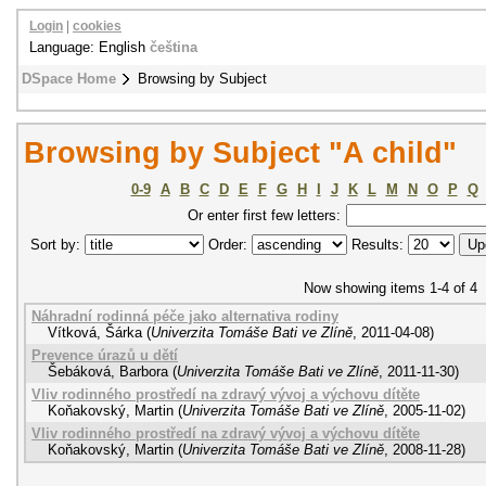
Login
|
cookies
Language: English
čeština
DSpace Home
Browsing by Subject
Browsing by Subject "A child"
0-9
A
B
C
D
E
F
G
H
I
J
K
L
M
N
O
P
Q
Or enter first few letters:
Sort by:
Order:
Results:
Now showing items 1-4 of 4
Náhradní rodinná péče jako alternativa rodiny
Vítková, Šárka
(
Univerzita Tomáše Bati ve Zlíně
,
2011-04-08
)
Prevence úrazů u dětí
Šebáková, Barbora
(
Univerzita Tomáše Bati ve Zlíně
,
2011-11-30
)
Vliv rodinného prostředí na zdravý vývoj a výchovu dítěte
Koňakovský, Martin
(
Univerzita Tomáše Bati ve Zlíně
,
2005-11-02
)
Vliv rodinného prostředí na zdravý vývoj a výchovu dítěte
Koňakovský, Martin
(
Univerzita Tomáše Bati ve Zlíně
,
2008-11-28
)