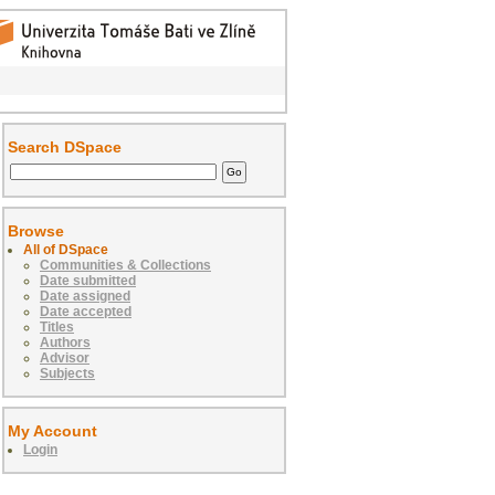
Search DSpace
Browse
All of DSpace
Communities & Collections
Date submitted
Date assigned
Date accepted
Titles
Authors
Advisor
Subjects
My Account
Login