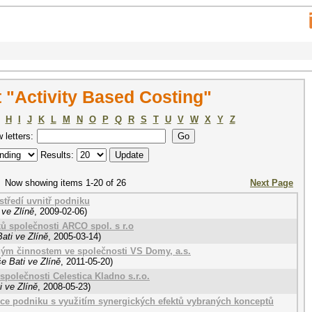
 "Activity Based Costing"
H
I
J
K
L
M
N
O
P
Q
R
S
T
U
V
W
X
Y
Z
w letters:
Results:
Now showing items 1-20 of 26
Next Page
středí uvnitř podniku
 ve Zlíně
,
2009-02-06
)
ů společnosti ARCO spol. s r.o
ati ve Zlíně
,
2005-03-14
)
ným činnostem ve společnosti VS Domy, a.s.
e Bati ve Zlíně
,
2011-05-20
)
společnosti Celestica Kladno s.r.o.
 ve Zlíně
,
2008-05-23
)
zce podniku s využitím synergických efektů vybraných konceptů