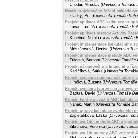
Chodúr, Miroslav
(
Univerzita Tomáše B
Návrh projektového řešení nákladovýc
Hladký, Petr
(
Univerzita Tomáše Bati 
Projekt aplikace ABC kalkulace ve spol
Lovas, Tomáš
(
Univerzita Tomáše Bati
Projekt aplikace metody Activity Base
Konečná, Nikola
(
Univerzita Tomáše B
Projekt implementace kalkulačního sy
Mészárosová, Denisa
(
Univerzita Tom
Projekt implementace metody ABC ve s
Trlicová, Barbora
(
Univerzita Tomáše B
Projekt nákladového a finančního říze
Kadlčíková, Šárka
(
Univerzita Tomáše
Projekt systému riadenia nákladov v s
Hírešová, Zuzana
(
Univerzita Tomáše 
Projekt systému tvorby cen u nových 
Baďura, David
(
Univerzita Tomáše Bat
Projekt tvorby a využití ABC kalkulac
Naňák, Martin
(
Univerzita Tomáše Bati
Projekt úpravy kalkulace zvoleného p
Zapletalíková, Eliška
(
Univerzita Tomá
Projekt využitia metódy ABC v spoločn
Žibrunová, Veronika
(
Univerzita Tomáš
Projekt využití metody ABC ve firmě Av
Motalová, Petra
(
Univerzita Tomáše Ba