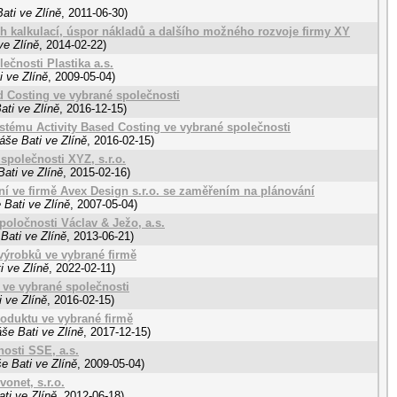
ati ve Zlíně
,
2011-06-30
)
h kalkulací, úspor nákladů a dalšího možného rozvoje firmy XY
ve Zlíně
,
2014-02-22
)
ečnosti Plastika a.s.
 ve Zlíně
,
2009-05-04
)
d Costing ve vybrané společnosti
ati ve Zlíně
,
2016-12-15
)
stému Activity Based Costing ve vybrané společnosti
áše Bati ve Zlíně
,
2016-02-15
)
polečnosti XYZ, s.r.o.
ati ve Zlíně
,
2015-02-16
)
ní ve firmě Avex Design s.r.o. se zaměřením na plánování
 Bati ve Zlíně
,
2007-05-04
)
poločnosti Václav & Ježo, a.s.
Bati ve Zlíně
,
2013-06-21
)
výrobků ve vybrané firmě
i ve Zlíně
,
2022-02-11
)
e ve vybrané společnosti
 ve Zlíně
,
2016-02-15
)
roduktu ve vybrané firmě
še Bati ve Zlíně
,
2017-12-15
)
osti SSE, a.s.
e Bati ve Zlíně
,
2009-05-04
)
onet, s.r.o.
ti ve Zlíně
,
2012-06-18
)