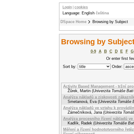
Login
|
cookies
Language: English
čeština
DSpace Home
Browsing by Subject
Browsing by Subject
0-9
A
B
C
D
E
F
G
Or enter first fe
Sort by:
Order:
Activity Based Management - tržní pro
Žůrek, Martin
(
Univerzita Tomáše Bati
Analýza nákladů a ziskovosti zákazník
Smetanová, Eva
(
Univerzita Tomáše B
Analýza nákladů ve vztahu k provádě
Zámečníková, Jana
(
Univerzita Tomáš
Analýza procesního řízení nákladů ve 
Kadlík, Radek
(
Univerzita Tomáše Bati
Měření a řízení hodnototvorného řetě
řízení výkonnosti