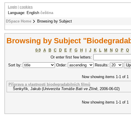
Login
|
cookies
Language: English
čeština
DSpace Home
Browsing by Subject
Browsing by Subject "Biodegradab
0-9
A
B
C
D
E
F
G
H
I
J
K
L
M
N
O
P
Q
Or enter first few letters:
Sort by:
Order:
Results:
Now showing items 1-1 of 1
Příprava a vlastnosti biodegradabilních filmů
Šenkyřík, Jakub
(
Univerzita Tomáše Bati ve Zlíně
,
2006-06-02
)
Now showing items 1-1 of 1