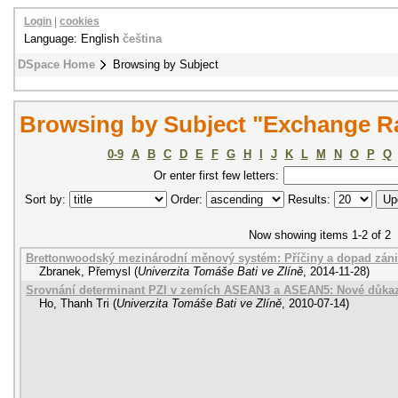
Login
|
cookies
Language: English
čeština
DSpace Home
Browsing by Subject
Browsing by Subject "Exchange R
0-9
A
B
C
D
E
F
G
H
I
J
K
L
M
N
O
P
Q
Or enter first few letters:
Sort by:
Order:
Results:
Now showing items 1-2 of 2
Brettonwoodský mezinárodní měnový systém: Příčiny a dopad zán
Zbranek, Přemysl
(
Univerzita Tomáše Bati ve Zlíně
,
2014-11-28
)
Srovnání determinant PZI v zemích ASEAN3 a ASEAN5: Nové důkazy 
Ho, Thanh Tri
(
Univerzita Tomáše Bati ve Zlíně
,
2010-07-14
)