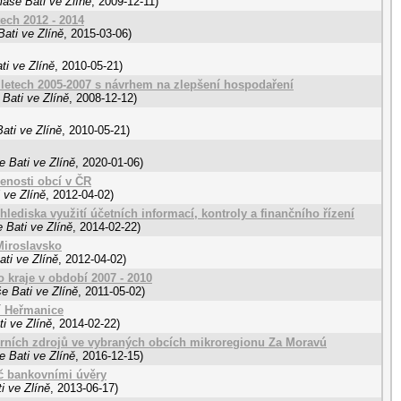
áše Bati ve Zlíně
,
2009-12-11
)
ech 2012 - 2014
ati ve Zlíně
,
2015-03-06
)
ti ve Zlíně
,
2010-05-21
)
letech 2005-2007 s návrhem na zlepšení hospodaření
Bati ve Zlíně
,
2008-12-12
)
ati ve Zlíně
,
2010-05-21
)
 Bati ve Zlíně
,
2020-01-06
)
enosti obcí v ČR
 ve Zlíně
,
2012-04-02
)
lediska využití účetních informací, kontroly a finančního řízení
 Bati ve Zlíně
,
2014-02-22
)
Miroslavsko
ti ve Zlíně
,
2012-04-02
)
 kraje v období 2007 - 2010
e Bati ve Zlíně
,
2011-05-02
)
ní Heřmanice
i ve Zlíně
,
2014-02-22
)
erních zdrojů ve vybraných obcích mikroregionu Za Moravú
 Bati ve Zlíně
,
2016-12-15
)
eč bankovními úvěry
i ve Zlíně
,
2013-06-17
)