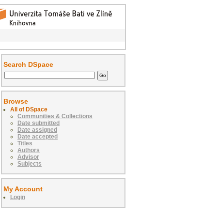
Search DSpace
Browse
All of DSpace
Communities & Collections
Date submitted
Date assigned
Date accepted
Titles
Authors
Advisor
Subjects
My Account
Login