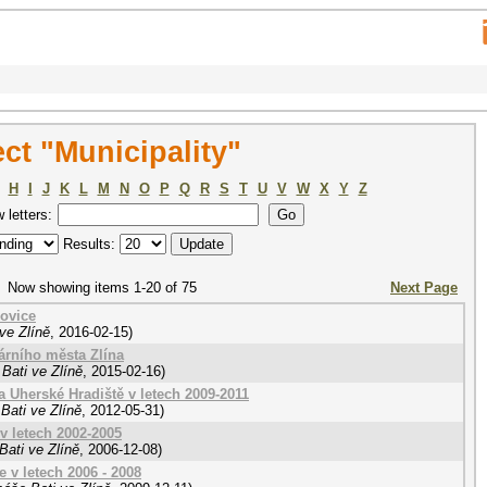
ct "Municipality"
H
I
J
K
L
M
N
O
P
Q
R
S
T
U
V
W
X
Y
Z
w letters:
Results:
Now showing items 1-20 of 75
Next Page
kovice
ve Zlíně
,
2016-02-15
)
árního města Zlína
Bati ve Zlíně
,
2015-02-16
)
 Uherské Hradiště v letech 2009-2011
Bati ve Zlíně
,
2012-05-31
)
v letech 2002-2005
Bati ve Zlíně
,
2006-12-08
)
 v letech 2006 - 2008