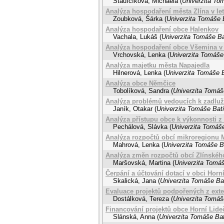
Staufčíková, Michaela
(
Univerzita Tom
Analýza hospodaření města Zlína v let
Zoubková, Šárka
(
Univerzita Tomáše B
Analýza hospodaření obce Halenkov
Vachala, Lukáš
(
Univerzita Tomáše Ba
Analýza hospodaření obce Všemina v 
Vrchovská, Lenka
(
Univerzita Tomáše 
Analýza majetku města Napajedla
Hilnerová, Lenka
(
Univerzita Tomáše B
Analýza obce Němčice
Tobolíková, Sandra
(
Univerzita Tomáše
Analýza problémů vedoucích k zadluž
Janík, Otakar
(
Univerzita Tomáše Bati
Analýza přístupu obce k výkonnosti z h
Pechálová, Slávka
(
Univerzita Tomáše
Analýza rozpočtů obcí mikroregionu 
Mahrová, Lenka
(
Univerzita Tomáše Ba
Analýza změn rozpočtů obcí Zlínského
Maršovská, Martina
(
Univerzita Tomáš
Čerpání a účtování dotací v obci Hor
Skalická, Jana
(
Univerzita Tomáše Bat
Evaluace projektů podpořených z ext
Dostálková, Tereza
(
Univerzita Tomáše
Financování projektů obce Horní Lid
Slánská, Anna
(
Univerzita Tomáše Bat