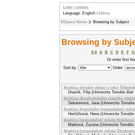
Login
|
cookies
Language: English
čeština
DSpace Home
Browsing by Subject
Browsing by Subje
0-9
A
B
C
D
E
F
G
Or enter first fe
Sort by:
Order:
Analýza čerpání dotací v obci Štěpán
Drastík, Filip
(
Univerzita Tomáše Bati 
Analýza dlouhodobého majetku statut
Sekaninová, Jana
(
Univerzita Tomáše 
Analýza finančního hospodaření města
Horčičková, Hana
(
Univerzita Tomáše 
Analýza hospodaření města Holešova 
Marková, Zuzana
(
Univerzita Tomáše 
Analýza hospodaření města Otrokovice