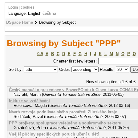
Login
|
cookies
Language: English
čeština
DSpace Home
Browsing by Subject
Browsing by Subject "PPP"
0-9
A
B
C
D
E
F
G
H
I
J
K
L
M
N
O
P
Q
Or enter first few letters:
Sort by:
Order:
Results:
Now showing items 1-6 of 6
Český manuál a prezentace v PowerPOintu k Cisco kurzu CCNA4 Ex
Navrátil, Martin
(
Univerzita Tomáše Bati ve Zlíně
,
2011-06-03
)
Inkluze ve vzdělávání
Rolencová, Magda
(
Univerzita Tomáše Bati ve Zlíně
,
2012-03-16
)
Návrh rozvoje podnikatelského prostředí Zlínského kraje
Sedláček, Pavel
(
Univerzita Tomáše Bati ve Zlíně
,
2005-03-07
)
PPP projkety, spolupráce veřejného a soukromého sektoru
Gazdošová, Petra
(
Univerzita Tomáše Bati ve Zlíně
,
2011-05-20
)
Vnější příčiny specifických poruch učení u dětí