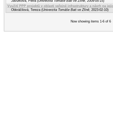
Javůrková, Petra
(
Univerzita Tomáše Bati ve Zlíně
,
2009-05-15
)
Využití PPP projektů v oblasti veřejné infrastruktury a návrh na jeji
Obkráčilová, Tereza
(
Univerzita Tomáše Bati ve Zlíně
,
2023-02-10
)
Now showing items 1-6 of 6