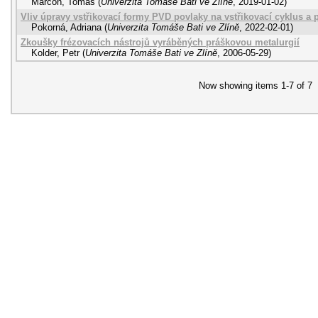
Marcoň, Tomáš
(
Univerzita Tomáše Bati ve Zlíně
,
2019-01-02
)
Vliv úpravy vstřikovací formy PVD povlaky na vstřikovací cyklus a 
Pokorná, Adriana
(
Univerzita Tomáše Bati ve Zlíně
,
2022-02-01
)
Zkoušky frézovacích nástrojů vyráběných práškovou metalurgií
Kolder, Petr
(
Univerzita Tomáše Bati ve Zlíně
,
2006-05-29
)
Now showing items 1-7 of 7