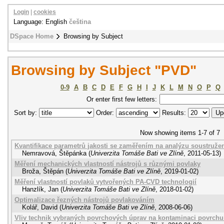
Login
|
cookies
Language: English
čeština
DSpace Home
Browsing by Subject
Browsing by Subject "PVD"
0-9
A
B
C
D
E
F
G
H
I
J
K
L
M
N
O
P
Q
Or enter first few letters:
Sort by:
Order:
Results:
Now showing items 1-7 of 7
Kvantifikace parametrů jakosti se zaměřením na analýzu soustruže
Nemravová, Štěpánka
(
Univerzita Tomáše Bati ve Zlíně
,
2011-05-13
)
Měření mechanických vlastností nástrojů s různými povlaky
Broža, Štěpán
(
Univerzita Tomáše Bati ve Zlíně
,
2019-01-02
)
Měření vlastností povlaků vytvořených PA-CVD technologií
Hanzlík, Jan
(
Univerzita Tomáše Bati ve Zlíně
,
2018-01-02
)
Optimalizace řezných nástrojů povlakováním
Kolář, David
(
Univerzita Tomáše Bati ve Zlíně
,
2008-06-06
)
Vliv technik vybraných povrchových úprav na kontaminaci povrchu