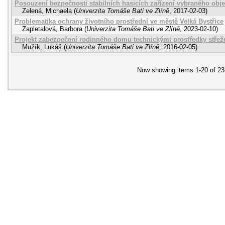
Posouzení bezpečnosti stabilních hasicích zařízení vybraného obje
Zelená, Michaela
(
Univerzita Tomáše Bati ve Zlíně
,
2017-02-03
)
Problematika ochrany životního prostřední ve městě Velká Bystřice
Zapletalová, Barbora
(
Univerzita Tomáše Bati ve Zlíně
,
2023-02-10
)
Projekt zabezpečení rodinného domu technickými prostředky střež
Mužík, Lukáš
(
Univerzita Tomáše Bati ve Zlíně
,
2016-02-05
)
Now showing items 1-20 of 23