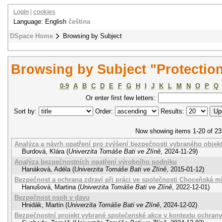
Login
|
cookies
Language: English
čeština
DSpace Home
Browsing by Subject
Browsing by Subject "Protectio
0-9
A
B
C
D
E
F
G
H
I
J
K
L
M
N
O
P
Q
Or enter first few letters:
Sort by:
Order:
Results:
Now showing items 1-20 of 23
Analýza a návrh opatření pro zvýšení bezpečnosti vybraného objek
Burdová, Klára
(
Univerzita Tomáše Bati ve Zlíně
,
2024-11-29
)
Analýza bezpečnostních opatření výrobního podniku
Hanáková, Adéla
(
Univerzita Tomáše Bati ve Zlíně
,
2015-01-12
)
Bezpečnost a ochrana zdraví při práci ve společnosti Choceňská ml
Hanušová, Martina
(
Univerzita Tomáše Bati ve Zlíně
,
2022-12-01
)
Bezpečnost osob v davu
Hnidák, Martin
(
Univerzita Tomáše Bati ve Zlíně
,
2024-12-02
)
Bezpečnostní projekt vybrané společenské akce v kontextu ochran