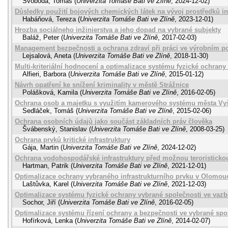
Svoboda, Tomáš
(
Univerzita Tomáše Bati ve Zlíně
,
2024-12-02
)
Důsledky použití bojových chemických látek na vývoj prostředků in
Habáňová, Tereza
(
Univerzita Tomáše Bati ve Zlíně
,
2023-12-01
)
Hrozba sociálneho inžinierstva a jeho dopad na vybrané subjekty
Baláž, Peter
(
Univerzita Tomáše Bati ve Zlíně
,
2017-02-03
)
Management bezpečnosti a ochrana zdraví při práci ve výrobním p
Lejsalová, Aneta
(
Univerzita Tomáše Bati ve Zlíně
,
2018-11-30
)
Multi-kriteriální hodnocení a optimalizace systému fyzické ochran
Alfieri, Barbora
(
Univerzita Tomáše Bati ve Zlíně
,
2015-01-12
)
Návrh opatření ke snížení kriminality v městě Strážnice
Polášková, Kamila
(
Univerzita Tomáše Bati ve Zlíně
,
2016-02-05
)
Ochrana osob a majetku s využitím kamerového systému města Vy
Sedláček, Tomáš
(
Univerzita Tomáše Bati ve Zlíně
,
2015-02-06
)
Ochrana osobních údajů jako součást základních práv člověka
Švábenský, Stanislav
(
Univerzita Tomáše Bati ve Zlíně
,
2008-03-25
)
Ochrana prvků kritické infrastruktury
Gája, Martin
(
Univerzita Tomáše Bati ve Zlíně
,
2024-12-02
)
Ochrana vodohospodářské infrastruktury před možnou teroristick
Hartman, Patrik
(
Univerzita Tomáše Bati ve Zlíně
,
2021-12-01
)
Optimalizace ochrany vybraného infrastrukturního prvku v Olomou
Laštůvka, Karel
(
Univerzita Tomáše Bati ve Zlíně
,
2021-12-03
)
Optimalizace systému fyzické ochrany vybrané společnosti ve vazb
Sochor, Jiří
(
Univerzita Tomáše Bati ve Zlíně
,
2016-02-05
)
Optimalizace systému řízení ochrany a bezpečnosti ve vybrané spo
Hofírková, Lenka
(
Univerzita Tomáše Bati ve Zlíně
,
2014-02-07
)