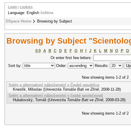
Login
|
cookies
Language: English
čeština
DSpace Home
Browsing by Subject
Browsing by Subject "Scientolo
0-9
A
B
C
D
E
F
G
H
I
J
K
L
M
N
O
P
Q
Or enter first few letters:
Sort by:
Order:
Results:
Now showing items 1-2 of 2
Sekty a alternativní náboženství v České republice
Kneslík, Miloslav
(
Univerzita Tomáše Bati ve Zlíně
,
2008-11-28
)
Sekty a alternativní náboženství v české společnosti
Hubalovský, Tomáš
(
Univerzita Tomáše Bati ve Zlíně
,
2008-03-28
)
Now showing items 1-2 of 2