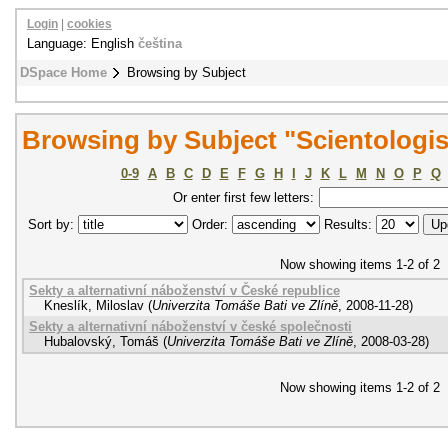
Login
|
cookies
Language: English
čeština
DSpace Home
Browsing by Subject
Browsing by Subject "Scientologis
0-9
A
B
C
D
E
F
G
H
I
J
K
L
M
N
O
P
Q
Or enter first few letters:
Sort by:
Order:
Results:
Now showing items 1-2 of 2
Sekty a alternativní náboženství v České republice
Kneslík, Miloslav
(
Univerzita Tomáše Bati ve Zlíně
,
2008-11-28
)
Sekty a alternativní náboženství v české společnosti
Hubalovský, Tomáš
(
Univerzita Tomáše Bati ve Zlíně
,
2008-03-28
)
Now showing items 1-2 of 2