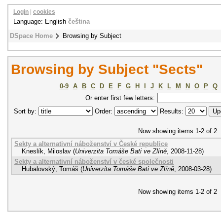
Login
|
cookies
Language: English
čeština
DSpace Home
Browsing by Subject
Browsing by Subject "Sects"
0-9
A
B
C
D
E
F
G
H
I
J
K
L
M
N
O
P
Q
Or enter first few letters:
Sort by:
Order:
Results:
Now showing items 1-2 of 2
Sekty a alternativní náboženství v České republice
Kneslík, Miloslav
(
Univerzita Tomáše Bati ve Zlíně
,
2008-11-28
)
Sekty a alternativní náboženství v české společnosti
Hubalovský, Tomáš
(
Univerzita Tomáše Bati ve Zlíně
,
2008-03-28
)
Now showing items 1-2 of 2