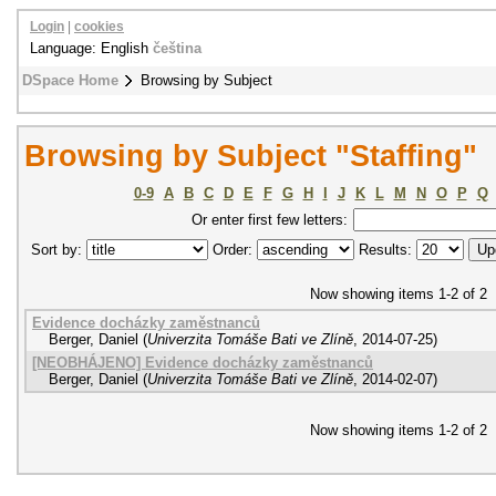
Login
|
cookies
Language: English
čeština
DSpace Home
Browsing by Subject
Browsing by Subject "Staffing"
0-9
A
B
C
D
E
F
G
H
I
J
K
L
M
N
O
P
Q
Or enter first few letters:
Sort by:
Order:
Results:
Now showing items 1-2 of 2
Evidence docházky zaměstnanců
Berger, Daniel
(
Univerzita Tomáše Bati ve Zlíně
,
2014-07-25
)
[NEOBHÁJENO] Evidence docházky zaměstnanců
Berger, Daniel
(
Univerzita Tomáše Bati ve Zlíně
,
2014-02-07
)
Now showing items 1-2 of 2