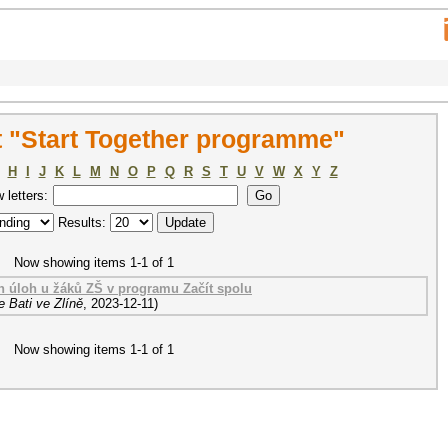
 "Start Together programme"
H
I
J
K
L
M
N
O
P
Q
R
S
T
U
V
W
X
Y
Z
w letters:
Results:
Now showing items 1-1 of 1
h úloh u žáků ZŠ v programu Začít spolu
 Bati ve Zlíně
,
2023-12-11
)
Now showing items 1-1 of 1