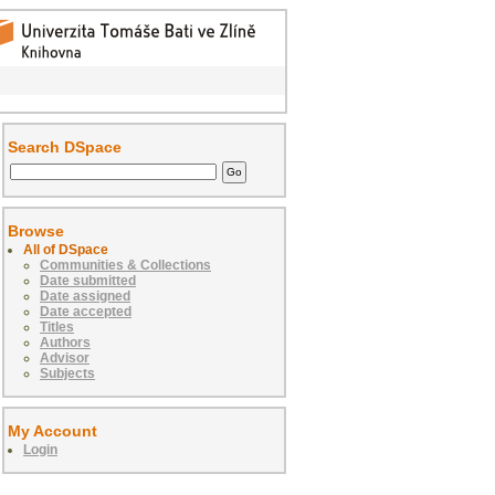
Search DSpace
Browse
All of DSpace
Communities & Collections
Date submitted
Date assigned
Date accepted
Titles
Authors
Advisor
Subjects
My Account
Login