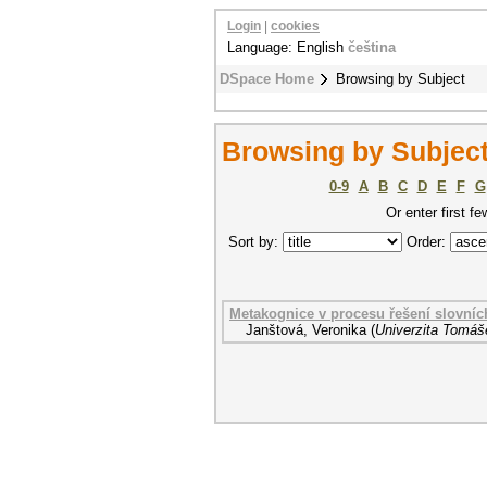
Login
|
cookies
Language: English
čeština
DSpace Home
Browsing by Subject
Browsing by Subject
0-9
A
B
C
D
E
F
G
Or enter first fe
Sort by:
Order:
Metakognice v procesu řešení slovníc
Janštová, Veronika
(
Univerzita Tomáše