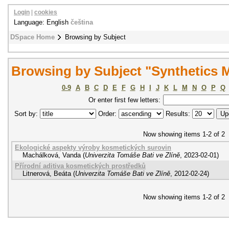
Login
|
cookies
Language: English
čeština
DSpace Home
Browsing by Subject
Browsing by Subject "Synthetics M
0-9
A
B
C
D
E
F
G
H
I
J
K
L
M
N
O
P
Q
Or enter first few letters:
Sort by:
Order:
Results:
Now showing items 1-2 of 2
Ekologické aspekty výroby kosmetických surovin
Machálková, Vanda
(
Univerzita Tomáše Bati ve Zlíně
,
2023-02-01
)
Přírodní aditiva kosmetických prostředků
Litnerová, Beáta
(
Univerzita Tomáše Bati ve Zlíně
,
2012-02-24
)
Now showing items 1-2 of 2