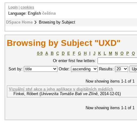
Login
|
cookies
Language: English
čeština
DSpace Home
Browsing by Subject
Browsing by Subject "UXD"
0-9
A
B
C
D
E
F
G
H
I
J
K
L
M
N
O
P
Q
Or enter first few letters:
Sort by:
Order:
Results:
Now showing items 1-1 of 1
Vizuální styl akce a jeho aplikace v digitálních médiích
Finkei, Róbert
(
Univerzita Tomáše Bati ve Zlíně
,
2014-12-01
)
Now showing items 1-1 of 1