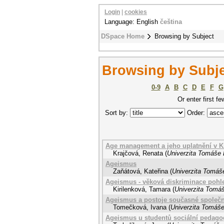
Login
|
cookies
Language: English
čeština
DSpace Home
Browsing by Subject
Browsing by Subje
0-9
A
B
C
D
E
F
G
Or enter first fe
Sort by:
Order:
Age management a jeho uplatnění v Kr
Krajčová, Renata
(
Univerzita Tomáše B
Ageismus
Zaňátová, Kateřina
(
Univerzita Tomáše
Ageismus - věková diskriminace pohl
Kirilenková, Tamara
(
Univerzita Tomáš
Ageismus a postoje současné společno
Tomečková, Ivana
(
Univerzita Tomáše
Ageismus u studentů sociální pedagog