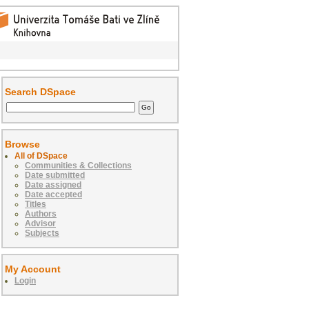
Search DSpace
Browse
All of DSpace
Communities & Collections
Date submitted
Date assigned
Date accepted
Titles
Authors
Advisor
Subjects
My Account
Login