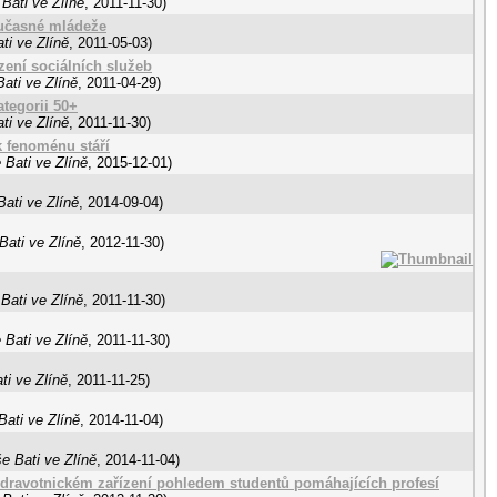
Bati ve Zlíně
,
2011-11-30
)
oučasné mládeže
ti ve Zlíně
,
2011-05-03
)
zení sociálních služeb
ati ve Zlíně
,
2011-04-29
)
tegorii 50+
ti ve Zlíně
,
2011-11-30
)
k fenoménu stáří
 Bati ve Zlíně
,
2015-12-01
)
ati ve Zlíně
,
2014-09-04
)
Bati ve Zlíně
,
2012-11-30
)
Bati ve Zlíně
,
2011-11-30
)
 Bati ve Zlíně
,
2011-11-30
)
ti ve Zlíně
,
2011-11-25
)
ati ve Zlíně
,
2014-11-04
)
e Bati ve Zlíně
,
2014-11-04
)
zdravotnickém zařízení pohledem studentů pomáhajících profesí