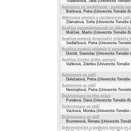
Trubelíková, Jana
(
Univerzita Tomáše 
Ageismus ve společnosti - postoje s
Bočková, Petra
(
Univerzita Tomáše Ba
Aktivizace seniorů v rezidenčním zaží
Zlámalová, Soňa
(
Univerzita Tomáše B
Analýza nezaměstnanosti ve věkové ka
Mulíček, Martin
(
Univerzita Tomáše Ba
Analýza postojů dospívající mládeže 
Sedláčková, Petra
(
Univerzita Tomáše
Analýza postojů mládeže k seniorům
Dostál, Stanislav
(
Univerzita Tomáše B
Analýza životní dráhy seniorů
Vaňková, Zdeňka
(
Univerzita Tomáše 
Autonomie ve stáří
Doležalová, Petra
(
Univerzita Tomáše 
Autonomie ve stáří
Nestrojilová, Petra
(
Univerzita Tomáše
Diskriminace na trhu práce
Pundová, Dana
(
Univerzita Tomáše Ba
Diskriminace ve stáří
Vacková, Monika
(
Univerzita Tomáše B
Diskriminace ve stáří
Brunnerová, Renata
(
Univerzita Tomáš
Dobrovolnictví a podpora seniora ve 