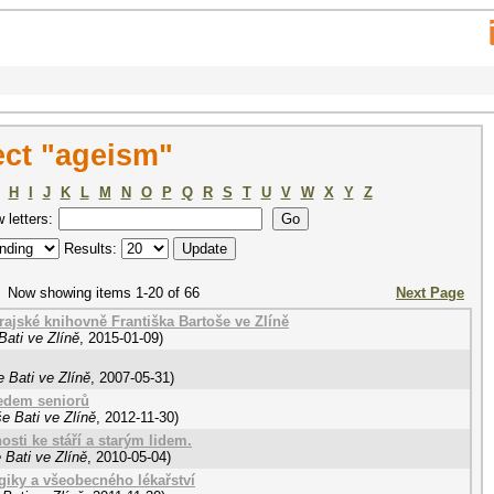
ct "ageism"
H
I
J
K
L
M
N
O
P
Q
R
S
T
U
V
W
X
Y
Z
w letters:
Results:
Now showing items 1-20 of 66
Next Page
ajské knihovně Františka Bartoše ve Zlíně
ati ve Zlíně
,
2015-01-09
)
 Bati ve Zlíně
,
2007-05-31
)
edem seniorů
e Bati ve Zlíně
,
2012-11-30
)
sti ke stáří a starým lidem.
 Bati ve Zlíně
,
2010-05-04
)
iky a všeobecného lékařství